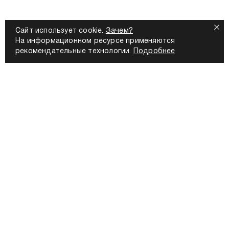
Сайт использует cookie.
Зачем?
На информационном ресурсе применяются
рекомендательные технологии.
Подробнее
список
КОМПАНИЯ
О бренде
Новости
Блог
Работа