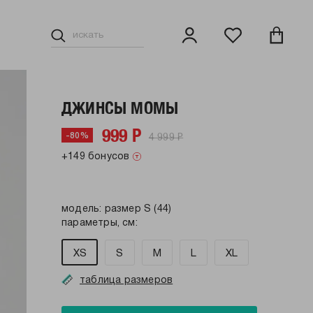
ДЖИНСЫ МОМЫ
999 Р
4 999 Р
-80%
+149 бонусов
модель: размер S (44)
параметры, см:
XS
S
M
L
XL
таблица размеров