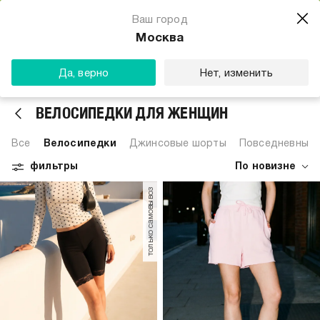
Магазин одежды для тебя
Ваш город
Скачать
☆☆☆☆☆
★★★★★
(23) звезды
Москва
ТВОЕ
Да, верно
Нет, изменить
ВЕЛОСИПЕДКИ ДЛЯ ЖЕНЩИН
Все
Велосипедки
Джинсовые шорты
Повседневные
фильтры
По новизне
только самовывоз