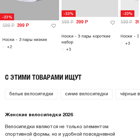
-33%
-33%
-33%
599
Р
399
Р
599
Р
3
599
Р
399
Р
Носки - 3 пары короткие
Носки - 3
Носки - 3 пары низкие
набор
+3
+2
+3
C ЭТИМИ ТОВАРАМИ ИЩУТ
белые велосипедки
синие велосипедки
чёрные 
Женские велосипедки 2026
Велосипедки являются не только элементом
спортивной формы, но и удобной повседневной