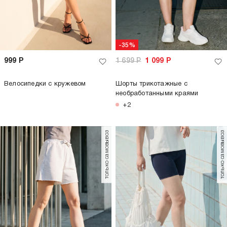
-35%
999
Р
1 699
Р
1 099
Р
Велосипедки с кружевом
Шорты трикотажные с
необработанными краями
+2
только самовывоз
только самовывоз