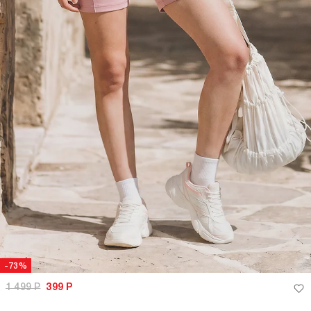
-73%
1 499
Р
399
Р