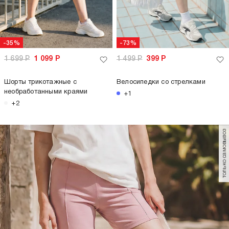
-35%
-73%
1 699
Р
1 099
Р
1 499
Р
399
Р
Шорты трикотажные с
Велосипедки со стрелками
необработанными краями
+1
+2
только самовывоз