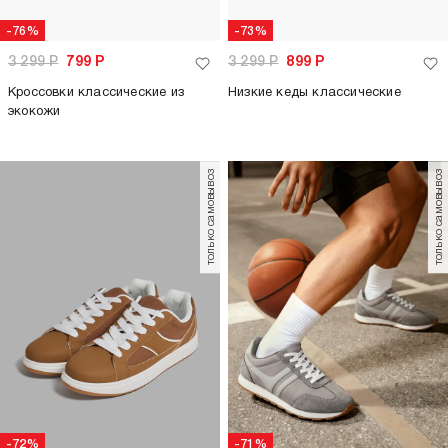
-76%
-73%
3 299
Р
799
Р
3 299
Р
899
Р
Кроссовки классические из
Низкие кеды классические
экокожи
только самовывоз
только самовывоз
-72%
-71%