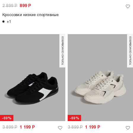
2 899
Р
899
Р
Кроссовки низкие спортивные
+1
только самовывоз
только самовывоз
-69%
-69%
3 899
Р
1 199
Р
3 899
Р
1 199
Р