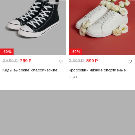
-69%
-69%
2 599
Р
799
Р
2 899
Р
899
Р
Кеды высокие классические
Кроссовки низкие спортивные
+1