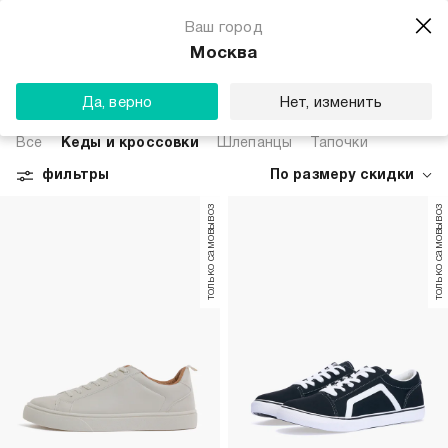
Ваш город
Москва
РАСПРОДАЖА КРОССОВОК И КЕД ДЛЯ
МУЖЧИН
Да, верно
Нет, изменить
Все
Кеды и кроссовки
Шлепанцы
Тапочки
фильтры
По размеру скидки
только самовывоз
только самовывоз