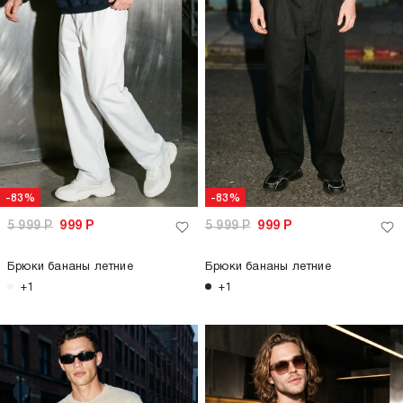
-83%
-83%
5 999
Р
999
Р
5 999
Р
999
Р
Брюки бананы летние
Брюки бананы летние
+1
+1