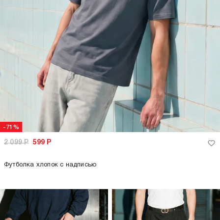
-71%
2 099
Р
599
Р
Футболка хлопок с надписью