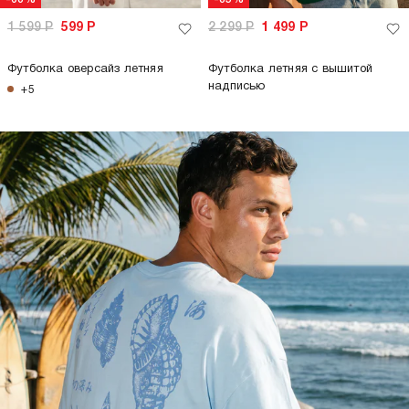
1 599
Р
599
Р
2 299
Р
1 499
Р
Футболка оверсайз летняя
Футболка летняя с вышитой
надписью
+5