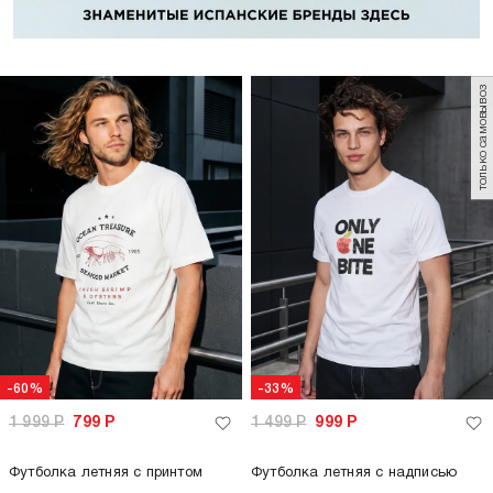
только самовывоз
-60%
-33%
1 999
Р
799
Р
1 499
Р
999
Р
Футболка летняя с принтом
Футболка летняя с надписью