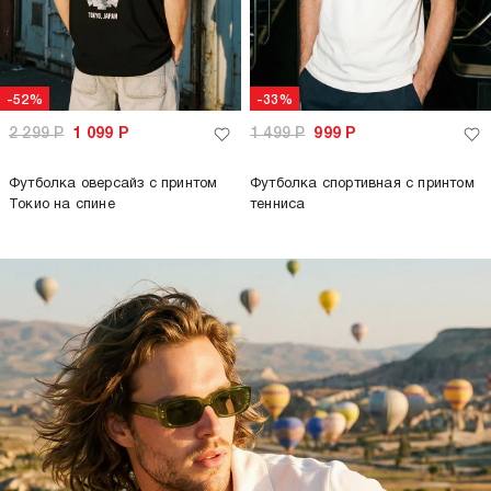
-52%
-33%
2 299
Р
1 099
Р
1 499
Р
999
Р
Футболка оверсайз с принтом
Футболка спортивная с принтом
Токио на спине
тенниса