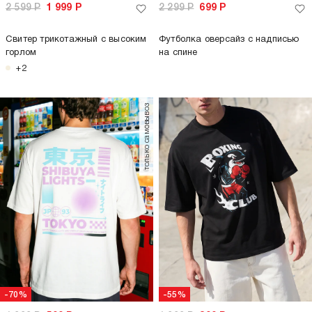
2 599
Р
1 999
Р
2 299
Р
699
Р
Свитер трикотажный с высоким
Футболка оверсайз с надписью
горлом
на спине
+2
только самовывоз
-70%
-55%