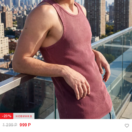
новинка
-23%
1 299
Р
999
Р