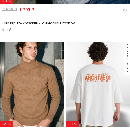
-31%
2 599
Р
1 799
Р
Свитер трикотажный с высоким горлом
+2
только самовывоз
-23%
-70%