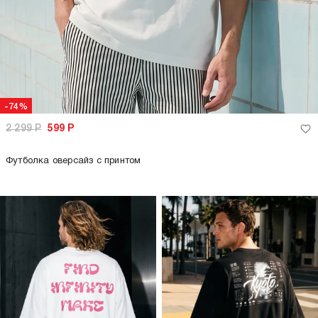
-74%
2 299
Р
599
Р
Футболка оверсайз с принтом