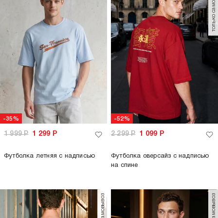
только самовывоз
-35%
-52%
1 999
Р
1 299
Р
2 299
Р
1 099
Р
Футболка летняя с надписью
Футболка оверсайз с надписью
на спине
только самовывоз
только самовывоз