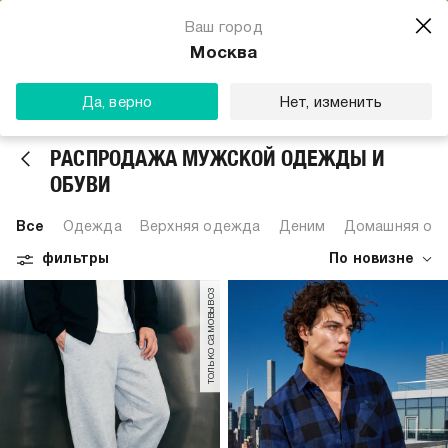
Магазин одежды для тебя
Ваш город
Скачать
☆☆☆☆☆
★★★★★
(23) звезды
Москва
ТВОЕ
Да, верно
Нет, изменить
РАСПРОДАЖА МУЖСКОЙ ОДЕЖДЫ И
ОБУВИ
Все
Одежда
Верхняя одежда
Деним
Домашняя од
фильтры
По новизне
только самовывоз