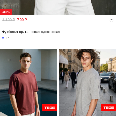
-33%
1 199
Р
799
Р
Футболка приталенная однотонная
+4