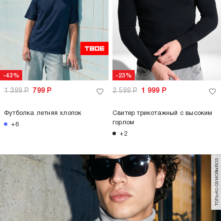
-43%
-23%
1 399
Р
799
Р
2 599
Р
1 999
Р
Футболка летняя хлопок
Свитер трикотажный с высоким
горлом
+6
+2
только самовывоз