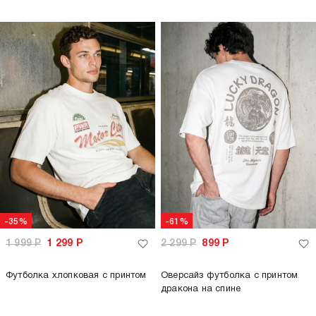
-35%
-61%
1 999
Р
1 299
Р
2 299
Р
899
Р
Футболка хлопковая с принтом
Оверсайз футболка с принтом
дракона на спине