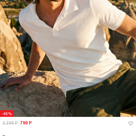
-65%
2 299
Р
799
Р