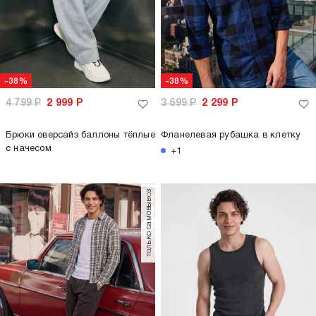
-38%
-38%
4 799
Р
2 999
Р
3 699
Р
2 299
Р
Брюки оверсайз баллоны тёплые
Фланелевая рубашка в клетку
с начесом
+1
только самовывоз