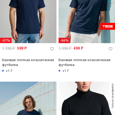
-57%
-64%
1 399
Р
599
Р
1 399
Р
499
Р
Базовая плотная классическая
Базовая плотная классическая
футболка
футболка
+17
+17
только самовывоз