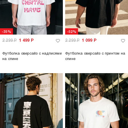
-35%
-52%
2 299
Р
1 499
Р
2 299
Р
1 099
Р
Футболка оверсайз с надписями
Футболка оверсайз с принтом на
на спине
спине