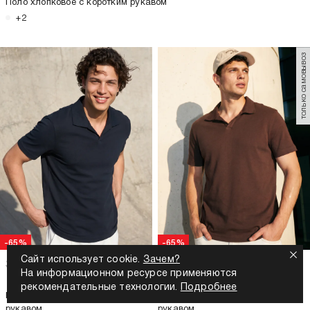
Поло хлопковое с коротким рукавом
+2
только самовывоз
-65%
-65%
Сайт использует cookie.
Зачем?
2 299
Р
799
Р
2 299
Р
799
Р
На информационном ресурсе применяются
рекомендательные технологии.
Подробнее
Поло хлопковое с коротким
Поло хлопковое с коротким
рукавом
рукавом