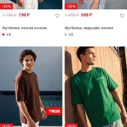
-33%
-33%
1 199
Р
799
Р
1 499
Р
999
Р
Футболка летняя хлопок
Футболка оверсайз летняя
+6
+5
-63%
-35%