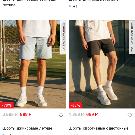
летние
+1
только самовывоз
только самовывоз
-78%
-65%
3 999
Р
899
Р
1 999
Р
699
Р
Шорты джинсовые летние
Шорты спортивные однотонные