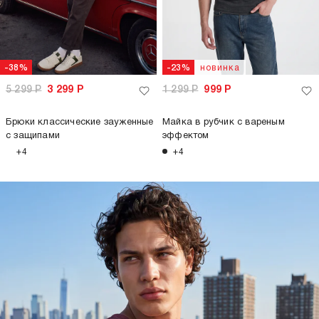
новинка
-38%
-23%
5 299
Р
3 299
Р
1 299
Р
999
Р
Брюки классические зауженные
Майка в рубчик с вареным
с защипами
эффектом
+4
+4