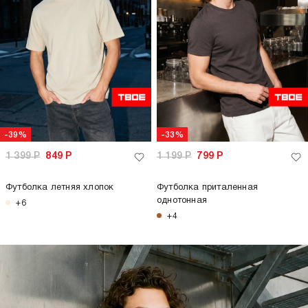
-39%
-33%
1 399
Р
849
Р
1 199
Р
799
Р
Футболка летняя хлопок
Футболка приталенная
однотонная
+6
+4