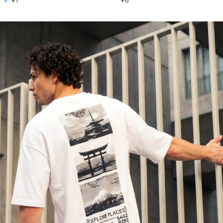
+1
+6