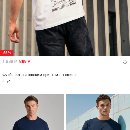
-55%
1 999
Р
899
Р
Футболка с японским принтом на спине
+1