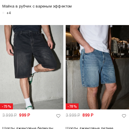
Майка в рубчик с вареным эффектом
+4
-75%
-78%
3 999
Р
999
Р
3 999
Р
899
Р
Шорты джинсовые бермуды
Шорты джинсовые летние