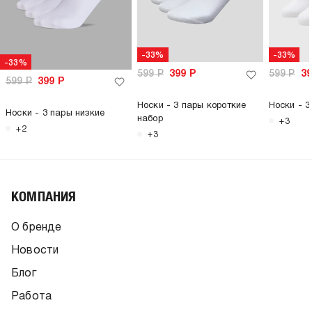
-33%
-33%
-33%
599
Р
399
Р
599
Р
3
599
Р
399
Р
Носки - 3 пары короткие
Носки - 3
Носки - 3 пары низкие
набор
+3
+2
+3
КОМПАНИЯ
О бренде
Новости
Блог
Работа