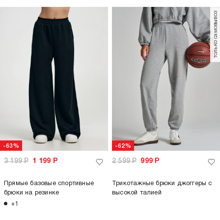
только самовывоз
-63%
-62%
3 199
Р
1 199
Р
2 599
Р
999
Р
Прямые базовые спортивные
Трикотажные брюки джоггеры с
брюки на резинке
высокой талией
+1