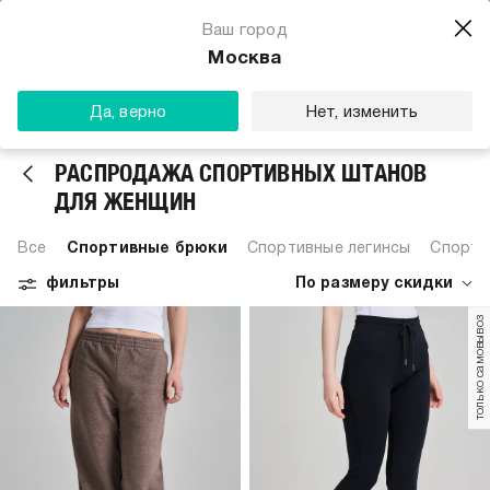
Магазин одежды для тебя
Ваш город
Скачать
☆☆☆☆☆
★★★★★
(23) звезды
Москва
ТВОЕ
Да, верно
Нет, изменить
РАСПРОДАЖА СПОРТИВНЫХ ШТАНОВ
ДЛЯ ЖЕНЩИН
Все
Спортивные брюки
Спортивные легинсы
Спорти
фильтры
По размеру скидки
только самовывоз