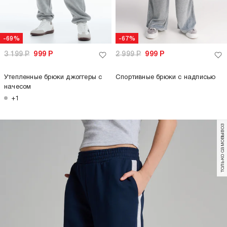
-69%
-67%
3 199
Р
999
Р
2 999
Р
999
Р
Утепленные брюки джоггеры с
Спортивные брюки с надписью
начесом
+1
только самовывоз