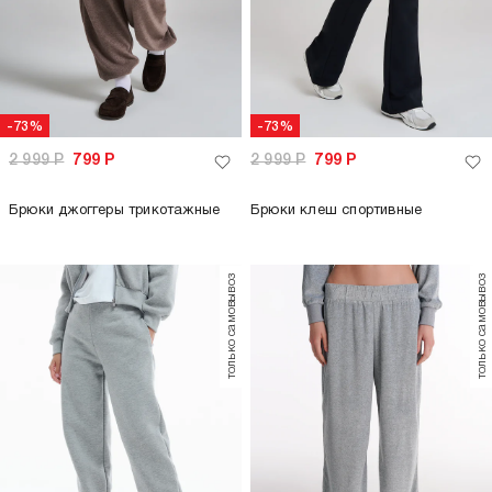
-73%
-73%
2 999
Р
799
Р
2 999
Р
799
Р
Брюки джоггеры трикотажные
Брюки клеш спортивные
только самовывоз
только самовывоз