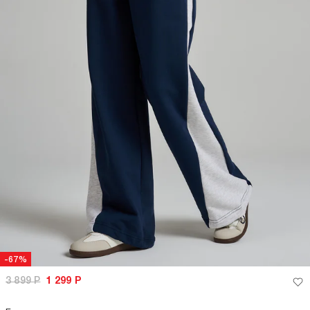
-67%
3 899
Р
1 299
Р