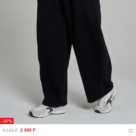
-33%
4 499
Р
2 999
Р