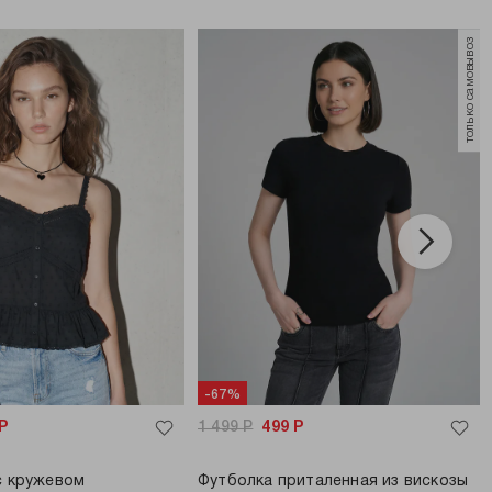
только самовывоз
-67%
Р
1 499
Р
499
Р
с кружевом
Футболка приталенная из вискозы