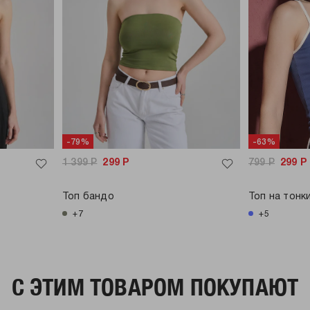
-79%
-63%
1 399
Р
299
Р
799
Р
299
Р
Топ бандо
Топ на тонк
+7
+5
C ЭТИМ ТОВАРОМ ПОКУПАЮТ