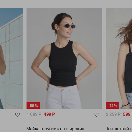
-55%
-74%
1 099
Р
499
Р
2 299
Р
599
Майка в рубчик на широких
Топ летний 