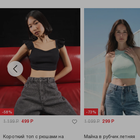
-58%
-73%
1 199
Р
499
Р
1 099
Р
299
Р
Короткий топ с рюшами на
Майка в рубчик летняя