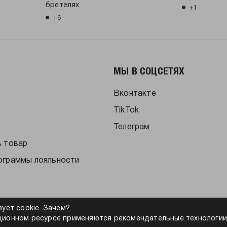
бретелях
+1
+6
МЫ В СОЦСЕТЯХ
Вконтакте
TikTok
Телеграм
ь товар
ограммы лояльности
зует cookie.
Зачем?
ионном ресурсе применяются рекомендательные технологии
альности
Согласие на обработку персональных данных