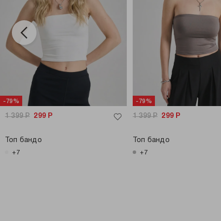
-79%
-79%
1 399
Р
299
Р
1 399
Р
299
Р
Топ бандо
Топ бандо
+7
+7