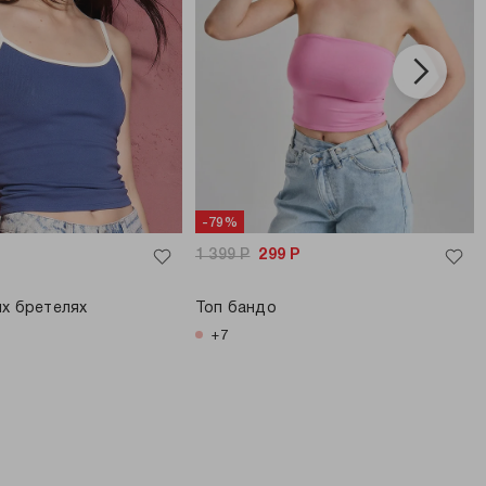
-79%
1 399
Р
299
Р
их бретелях
Топ бандо
+7