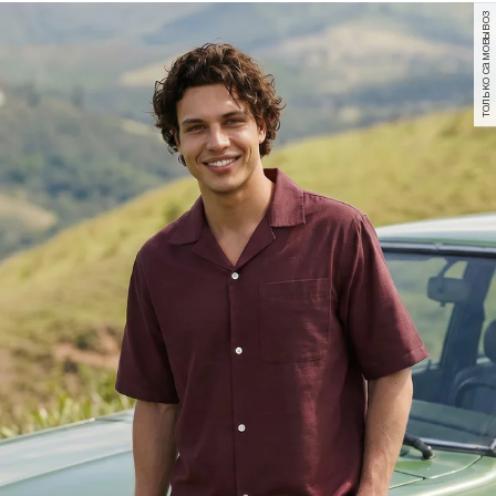
только самовывоз