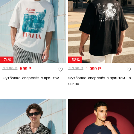
-74%
-52%
2 299
Р
599
Р
2 299
Р
1 099
Р
Футболка оверсайз с принтом
Футболка оверсайз с принтом на
спине