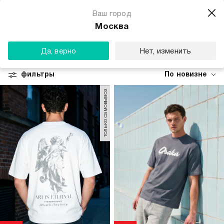
Ваш город
Москва
ПЛЯЖНАЯ ОДЕЖДА
Да, верно
Нет, изменить
ним
Домашняя одежда
Пляжная одежда
Спорт
Базо
фильтры
По новизне
только самовывоз