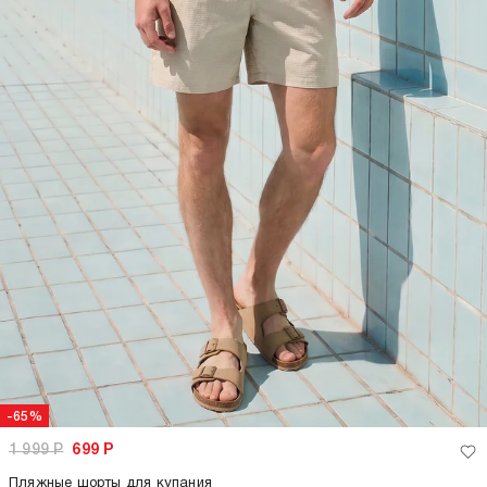
-65%
1 999
Р
699
Р
Пляжные шорты для купания