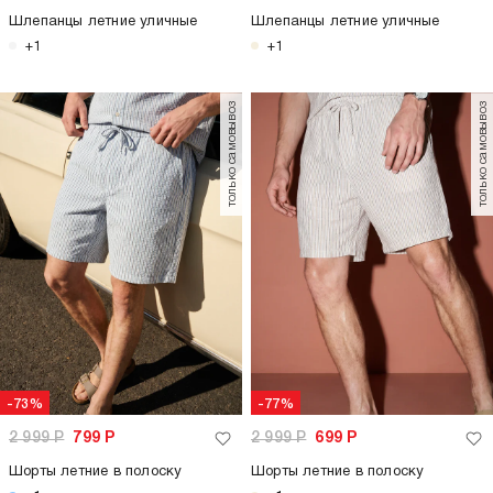
Шлепанцы летние уличные
Шлепанцы летние уличные
+1
+1
только самовывоз
только самовывоз
-73%
-77%
2 999
Р
799
Р
2 999
Р
699
Р
Шорты летние в полоску
Шорты летние в полоску