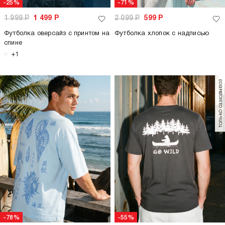
-25%
-71%
1 999
Р
1 499
Р
2 099
Р
599
Р
Футболка оверсайз с принтом на
Футболка хлопок с надписью
спине
+1
только самовывоз
-78%
-55%