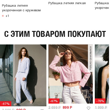
Рубашка летняя легкая
Рубашка 
Рубашка летняя
укорочен
укороченная с кружевом
+1
C ЭТИМ ТОВАРОМ ПОКУПАЮТ
только самовывоз
-67%
-70%
-67%
2 699
Р
899
Р
1 999
Р