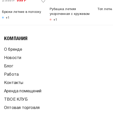
2 999
Р
999
Р
Рубашка летняя
Топ летни
Брюки летние в полоску
укороченная с кружевом
+1
+1
КОМПАНИЯ
О бренде
Новости
Блог
Работа
Контакты
Аренда помещений
ТВОЕ КЛУБ
Оптовая торговля