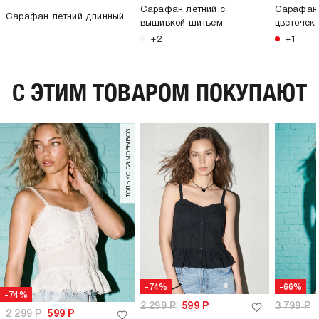
Сарафан летний с
Сарафан 
Сарафан летний длинный
вышивкой шитьем
цветочек
+2
+1
C ЭТИМ ТОВАРОМ ПОКУПАЮТ
только самовывоз
-74%
-66%
-74%
2 299
Р
599
Р
3 799
Р
2 299
Р
599
Р