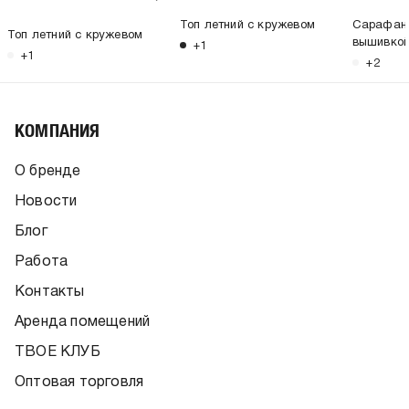
Топ летний с кружевом
Сарафан 
Топ летний с кружевом
вышивкой
+1
+1
+2
КОМПАНИЯ
О бренде
Новости
Блог
Работа
Контакты
Аренда помещений
ТВОЕ КЛУБ
Оптовая торговля