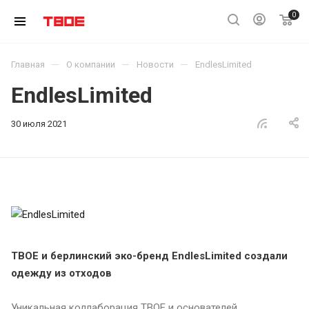
0
—
—
—
Главная
О компании
Новости
EndlesLimited
EndlesLimited
30 июля 2021
ТВОЕ и берлинский эко-бренд EndlesLimited создали
одежду из отходов
Уникальная коллаборация ТВОЕ и основателей