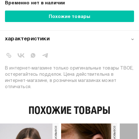
Временно нет в наличии
Похожие товары
характеристики
артикул:
b2941
коллекция:
весна-лето 2024
вид застежки:
завязки
В интернет-магазине только оригинальные товары ТВОЕ,
цвет:
черный
остерегайтесь подделок. Цена действительна в
интернет-магазине, в розничных магазинах может
состав:
90% полиэстер, 10% железо
отличаться.
узор:
однотонный
пол:
женский
ПОХОЖИЕ ТОВАРЫ