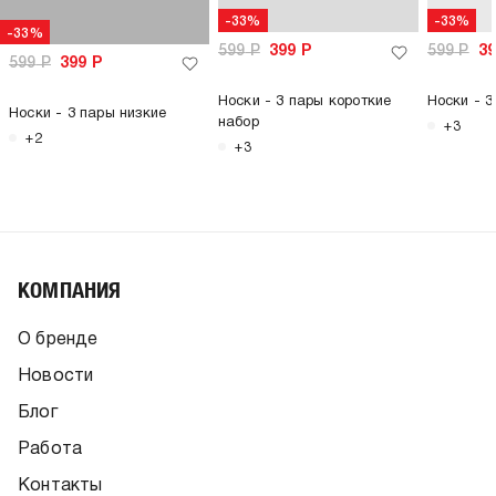
-33%
-33%
-33%
599
Р
399
Р
599
Р
3
599
Р
399
Р
Носки - 3 пары короткие
Носки - 3
Носки - 3 пары низкие
набор
+3
+2
+3
КОМПАНИЯ
О бренде
Новости
Блог
Работа
Контакты