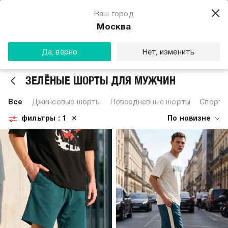
Магазин одежды для тебя
Ваш город
Скачать
☆☆☆☆☆
★★★★★
(23) звезды
Москва
ТВОЕ
Да, верно
Нет, изменить
ЗЕЛЁНЫЕ ШОРТЫ ДЛЯ МУЖЧИН
Все
Джинсовые шорты
Повседневные шорты
Спорти
фильтры
: 1
✕
По новизне