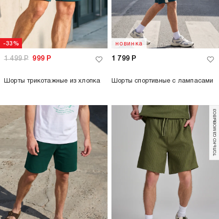
-33%
новинка
1 499
Р
999
Р
1 799
Р
Шорты трикотажные из хлопка
Шорты спортивные с лампасами
только самовывоз