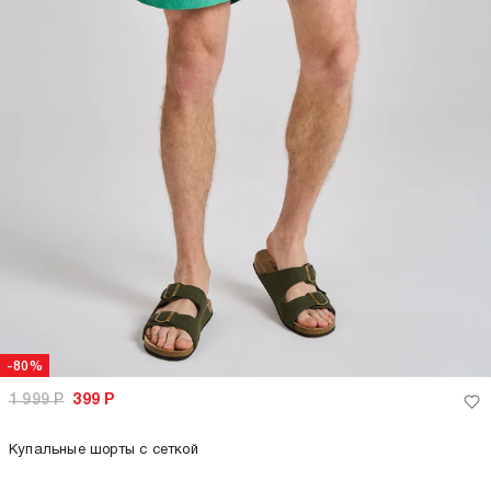
-80%
1 999
Р
399
Р
Купальные шорты с сеткой