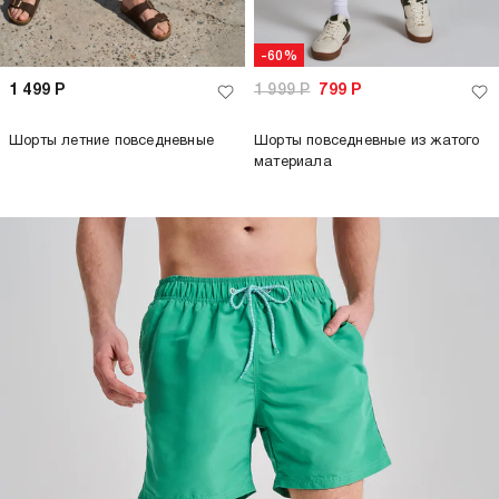
-60%
1 499
Р
1 999
Р
799
Р
Шорты летние повседневные
Шорты повседневные из жатого
материала