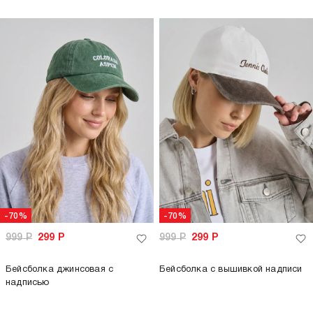
-70%
-70%
999
Р
299
Р
999
Р
299
Р
Бейсболка джинсовая с
Бейсболка с вышивкой надписи
надписью