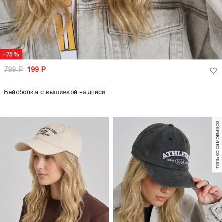
-75%
799
Р
199
Р
Бейсболка с вышивкой надписи
только самовывоз