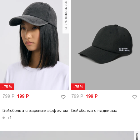
только самовывоз
-75%
-75%
799
Р
199
Р
799
Р
199
Р
Бейсболка с вареным эффектом
Бейсболка с надписью
+1