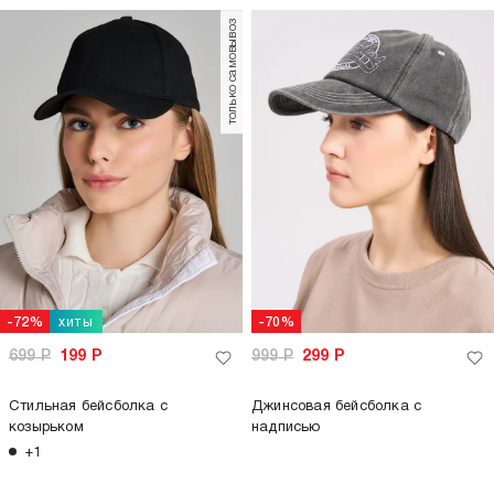
только самовывоз
хиты
-72%
-70%
699
Р
199
Р
999
Р
299
Р
Стильная бейсболка с
Джинсовая бейсболка с
козырьком
надписью
+1