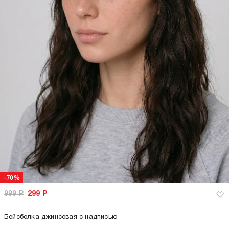
-70%
999
Р
299
Р
Бейсболка джинсовая с надписью