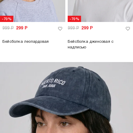
-70%
-70%
999
Р
299
Р
999
Р
299
Р
Бейсболка леопардовая
Бейсболка джинсовая с
надписью