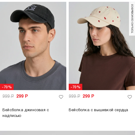
только самовывоз
-70%
-70%
999
Р
299
Р
999
Р
299
Р
Бейсболка джинсовая с
Бейсболка с вышивкой сердца
надписью