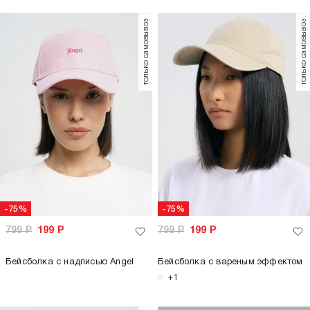
только самовывоз
только самовывоз
-75%
-75%
799
Р
199
Р
799
Р
199
Р
Бейсболка с надписью Angel
Бейсболка с вареным эффектом
+1