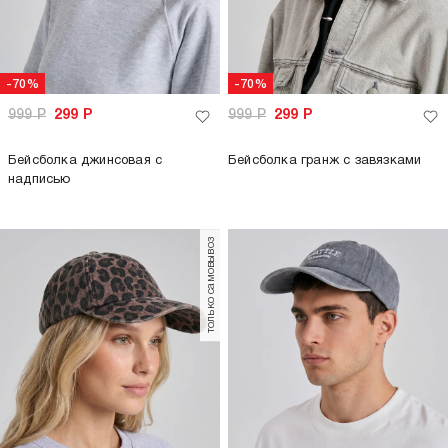
-70%
-70%
999
Р
299
Р
999
Р
299
Р
Бейсболка джинсовая с
Бейсболка гранж с завязками
надписью
только самовывоз