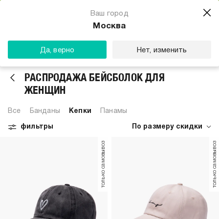
Магазин одежды для тебя
Ваш город
Скачать
☆☆☆☆☆
★★★★★
(23) звезды
Москва
ТВОЕ
Да, верно
Нет, изменить
РАСПРОДАЖА БЕЙСБОЛОК ДЛЯ
ЖЕНЩИН
Все
Банданы
Кепки
Панамы
фильтры
По размеру скидки
только самовывоз
только самовывоз