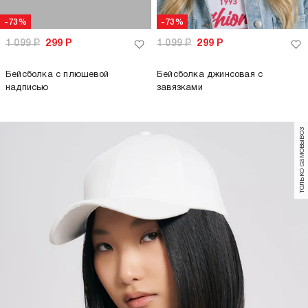
-73%
-73%
1 099
Р
299
Р
1 099
Р
299
Р
Бейсболка с плюшевой
Бейсболка джинсовая с
надписью
завязками
только самовывоз