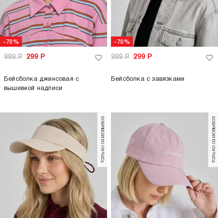
-70%
-70%
999
Р
299
Р
999
Р
299
Р
Бейсболка джинсовая с
Бейсболка с завязками
вышивкой надписи
только самовывоз
только самовывоз