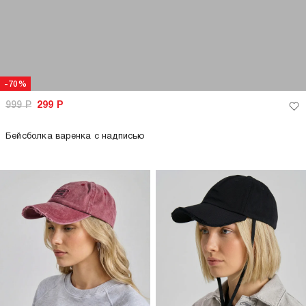
-70%
999
Р
299
Р
Бейсболка варенка с надписью