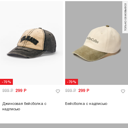
только самовывоз
-70%
-70%
999
Р
299
Р
999
Р
299
Р
Джинсовая бейсболка с
Бейсболка с надписью
надписью