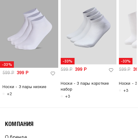
-33%
-33%
-33%
599
Р
399
Р
599
Р
3
599
Р
399
Р
Носки - 3 пары короткие
Носки - 3
Носки - 3 пары низкие
набор
+3
+2
+3
КОМПАНИЯ
О бренде