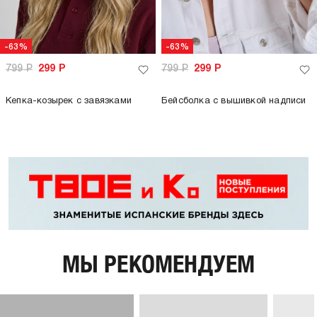
-63%
-63%
799
Р
299
Р
799
Р
299
Р
Кепка-козырек с завязками
Бейсболка с вышивкой надписи
МЫ РЕКОМЕНДУЕМ