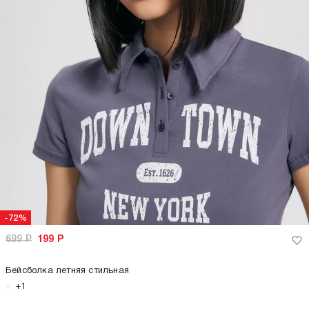
-72%
699
Р
199
Р
Бейсболка летняя стильная
+1