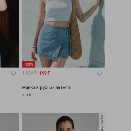
-82%
1 099
Р
199
Р
Майка в рубчик летняя
+5
только самовывоз