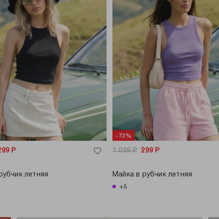
-73%
299
Р
1 099
Р
299
Р
рубчик летняя
Майка в рубчик летняя
+5