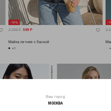
-74%
-
2 299
Р
599
Р
2 
Майка летняя с баской
Ма
+1
только самовывоз
Ваш город
МОСКВА