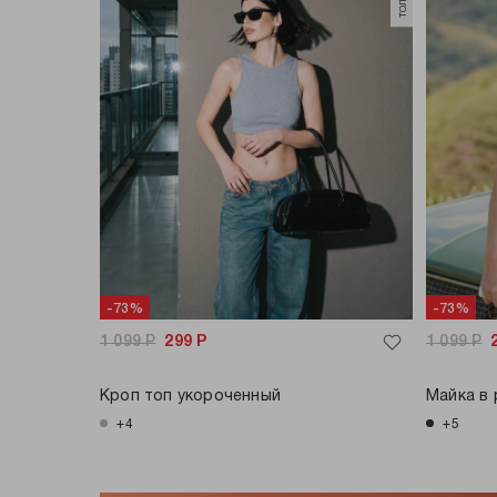
-73%
-73%
1 099
Р
299
Р
1 099
Р
Кроп топ укороченный
Майка в 
+4
+5