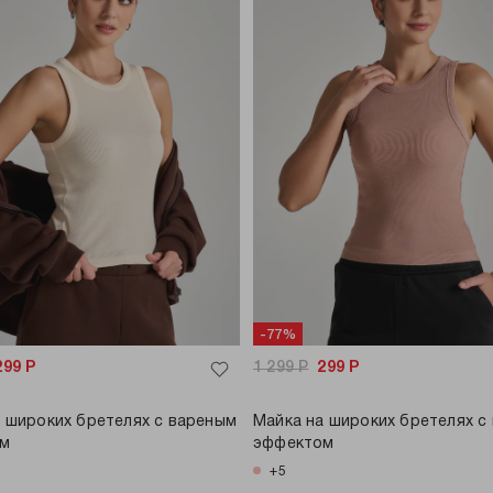
-77%
299
Р
1 299
Р
299
Р
 широких бретелях с вареным
Майка на широких бретелях с
ом
эффектом
+5