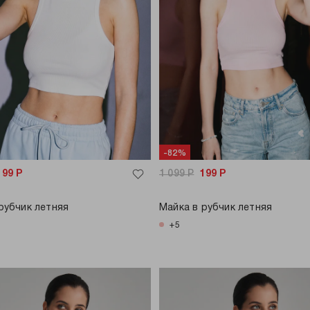
-82%
199
Р
1 099
Р
199
Р
рубчик летняя
Майка в рубчик летняя
+5