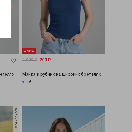
-73%
1 099
Р
299
Р
ретелях
Майка в рубчик на широких бретелях
+6
только самовывоз