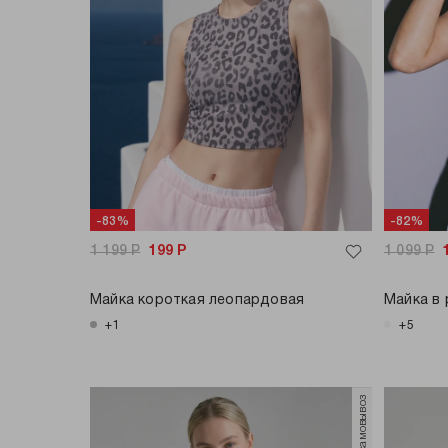
-83%
-82%
1 199
Р
199
Р
1 099
Р
Майка короткая леопардовая
Майка в 
+1
+5
только самовывоз