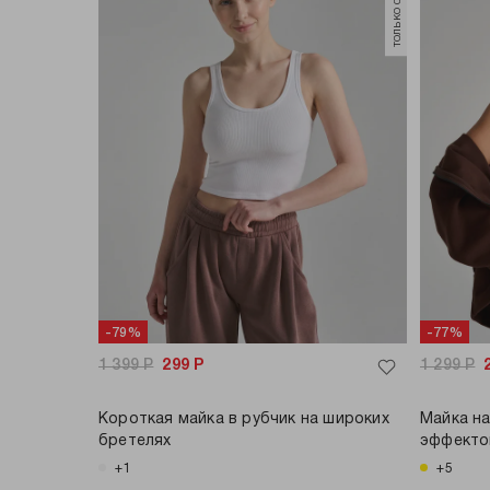
-79%
-77%
1 399
Р
299
Р
1 299
Р
Короткая майка в рубчик на широких
Майка на
бретелях
эффект
+1
+5