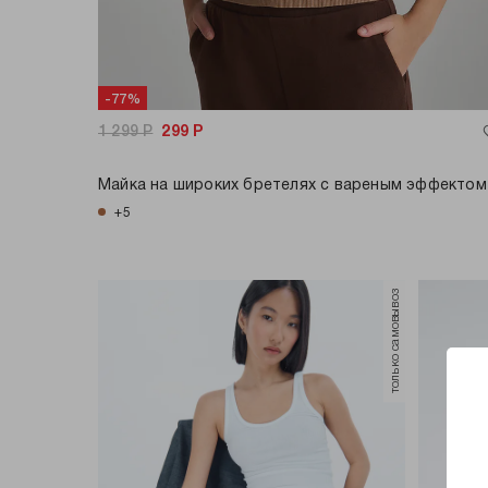
-77%
1 299
Р
299
Р
Майка на широких бретелях с вареным эффектом
+5
только самовывоз