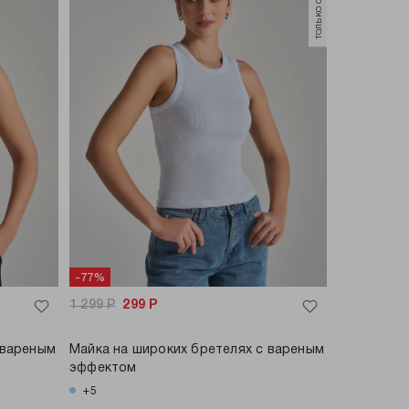
-77%
1 299
Р
299
Р
 вареным
Майка на широких бретелях с вареным
эффектом
+5