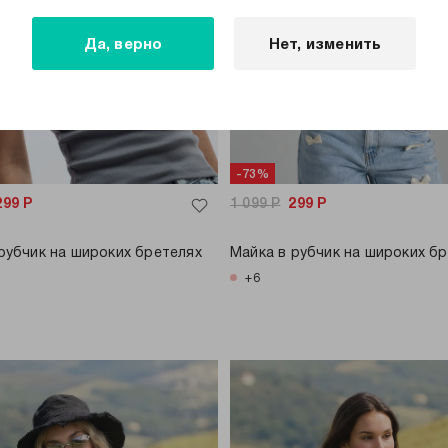
Да, верно
Нет, изменить
-73%
299
Р
1 099
Р
299
Р
рубчик на широких бретелях
Майка в рубчик на широких б
+6