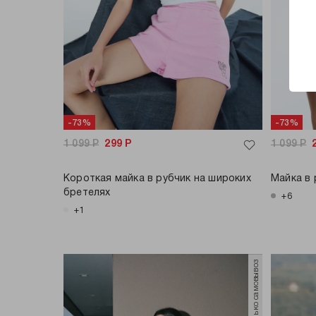
-73%
-73%
1 099
Р
299
Р
1 099
Р
Короткая майка в рубчик на широких
Майка в 
бретелях
+6
+1
только самовывоз