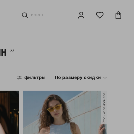
ИН
63
фильтры
По размеру скидки
только самовывоз