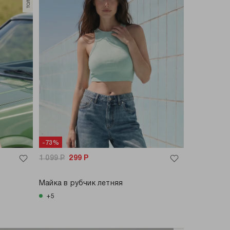
-73%
1 099
Р
299
Р
Майка в рубчик летняя
+5