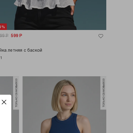
74%
299
Р
599
Р
йка летняя с баской
+1
только самовывоз
только самовывоз