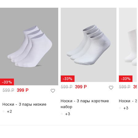
-33%
-33%
-33%
599
Р
399
Р
599
Р
3
599
Р
399
Р
Носки - 3 пары короткие
Носки - 3
Носки - 3 пары низкие
набор
+3
+2
+3