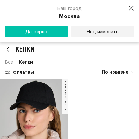
Магазин одежды для тебя
Ваш город
Скачать
☆☆☆☆☆
★★★★★
(23) звезды
Москва
ТВОЕ
Да, верно
Нет, изменить
КЕПКИ
Все
Кепки
фильтры
По новизне
только самовывоз