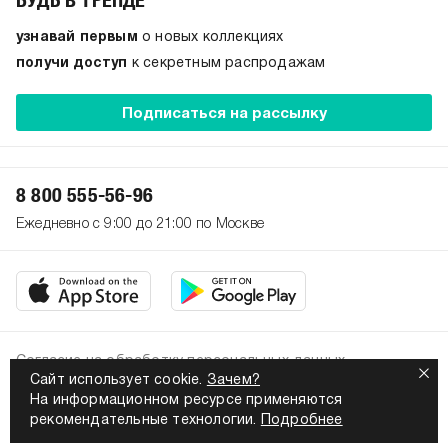
узнавай первым
о новых коллекциях
получи доступ
к секретным распродажам
Подписаться на рассылку
8 800 555-56-96
Ежедневно с 9:00 до 21:00 по Москве
Согласие на обработку персональных данных
Сайт использует cookie.
Зачем?
Политика конфиденциальности
На информационном ресурсе применяются
2026. Все права защищены
рекомендательные технологии.
Подробнее