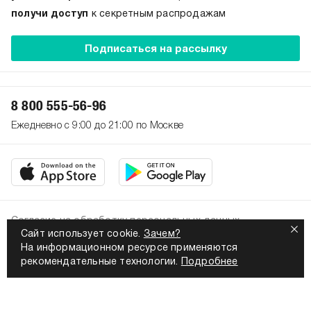
получи доступ
к секретным распродажам
Подписаться на рассылку
8 800 555-56-96
Ежедневно с 9:00 до 21:00 по Москве
Согласие на обработку персональных данных
Сайт использует cookie.
Зачем?
Политика конфиденциальности
На информационном ресурсе применяются
2026. Все права защищены
рекомендательные технологии.
Подробнее