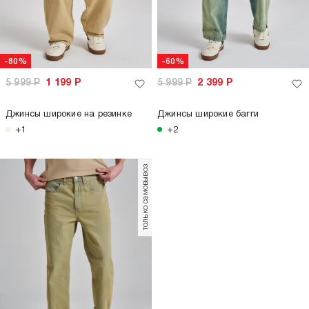
-80%
-60%
5 999
Р
1 199
Р
5 999
Р
2 399
Р
Джинсы широкие на резинке
Джинсы широкие багги
+1
+2
только самовывоз