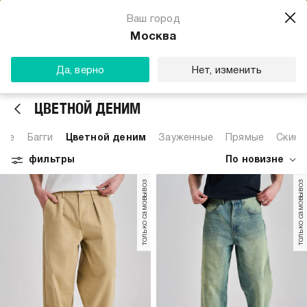
Магазин одежды для тебя
Ваш город
Скачать
☆☆☆☆☆
★★★★★
(23) звезды
Москва
ТВОЕ
Да, верно
Нет, изменить
ЦВЕТНОЙ ДЕНИМ
Все
Багги
Цветной деним
Зауженные
Прямые
Скинн
фильтры
По новизне
только самовывоз
только самовывоз