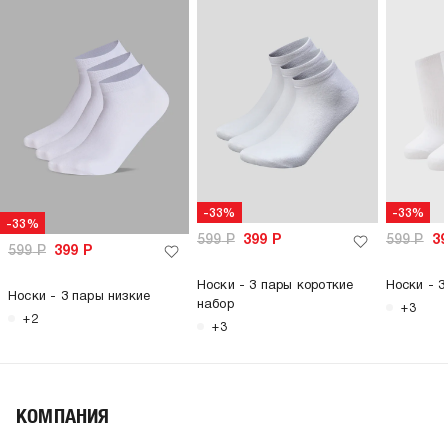
-33%
-33%
-33%
599
Р
399
Р
599
Р
3
599
Р
399
Р
Носки - 3 пары короткие
Носки - 3
Носки - 3 пары низкие
набор
+3
+2
+3
КОМПАНИЯ