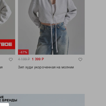
-67%
4 199
Р
1 399
Р
ая
Зип худи укороченная на молнии