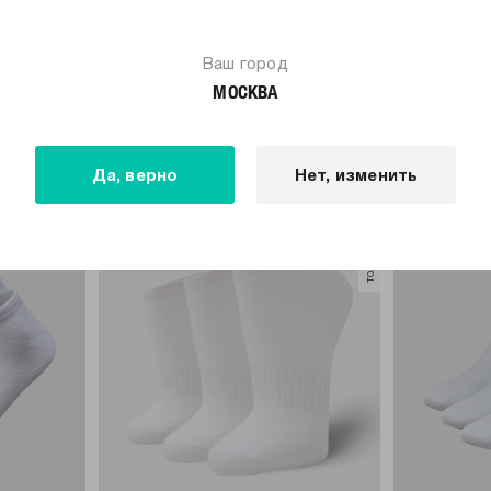
Ваш город
МЫ РЕКОМЕНДУЕМ
МОСКВА
Да, верно
Нет, изменить
только самовывоз