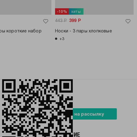
хиты
-10%
443
Р
399
Р
ары короткие набор
Носки - 3 пары хлопковые
+3
БУДЬ В ТРЕНДЕ
Подписаться на рассылку
НАШЕ ПРИЛОЖЕНИЕ