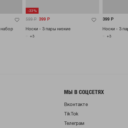
-33%
599
Р
399
Р
399
Р
 набор
Носки - 3 пары низкие
Носки - 3 п
+3
+3
МЫ В СОЦСЕТЯХ
Вконтакте
TikTok
Телеграм