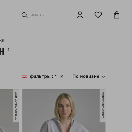
ки
Н
4
фильтры
: 1
✕
По новизне
только самовывоз
только самовывоз