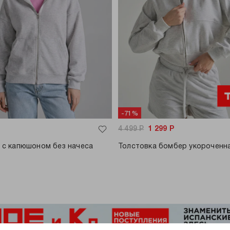
-71%
4 499
Р
1 299
Р
 с капюшоном без начеса
Толстовка бомбер укороченн