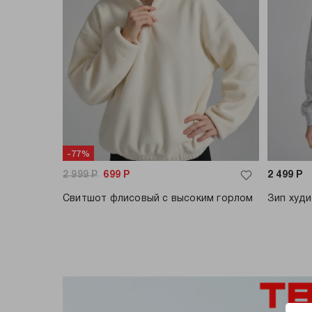
-77%
2 999
Р
699
Р
2 499
Р
Свитшот флисовый с высоким горлом
Зип худи