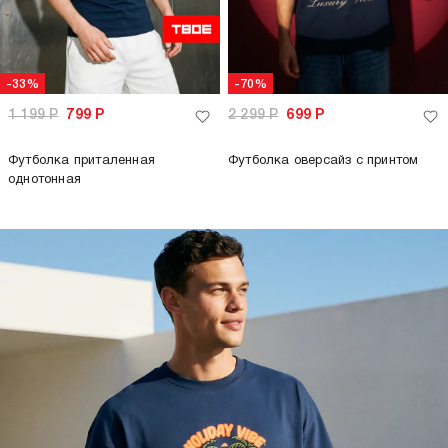
-33%
-70%
1 199
Р
799
Р
2 299
Р
699
Р
Футболка приталенная
Футболка оверсайз с принтом
однотонная