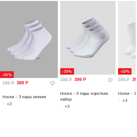
-33%
-33%
-33%
599
Р
399
Р
599
Р
3
599
Р
399
Р
Носки - 3 пары короткие
Носки - 3
Носки - 3 пары низкие
набор
+3
+2
+3