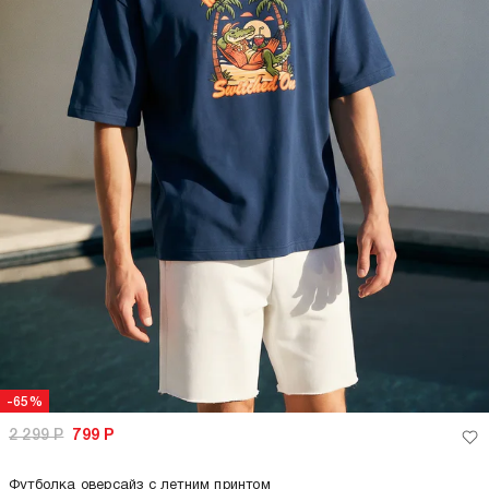
-65%
2 299
Р
799
Р
Футболка оверсайз с летним принтом