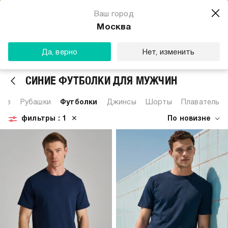
Магазин одежды для тебя
Ваш город
Скачать
☆☆☆☆☆
★★★★★
(23) звезды
Москва
ТВОЕ
Да, верно
Нет, изменить
СИНИЕ ФУТБОЛКИ ДЛЯ МУЖЧИН
Все
Рубашки
Футболки
Джинсы
Шорты
Плавательн
фильтры
: 1
✕
По новизне