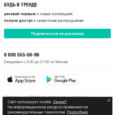
БУДЬ В ТРЕНДЕ
узнавай первым
о новых коллекциях
получи доступ
к секретным распродажам
Подписаться на рассылку
8 800 555-56-96
Ежедневно с 9:00 до 21:00 по Москве
Согласие на обработку персональных данных
Сайт использует cookie.
Зачем?
Политика конфиденциальности
На информационном ресурсе применяются
2026. Все права защищены
рекомендательные технологии.
Подробнее