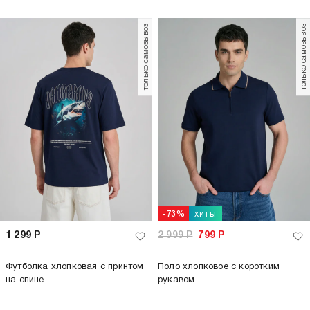
только самовывоз
только самовывоз
хиты
-73%
1 299
Р
2 999
Р
799
Р
Футболка хлопковая с принтом
Поло хлопковое с коротким
на спине
рукавом