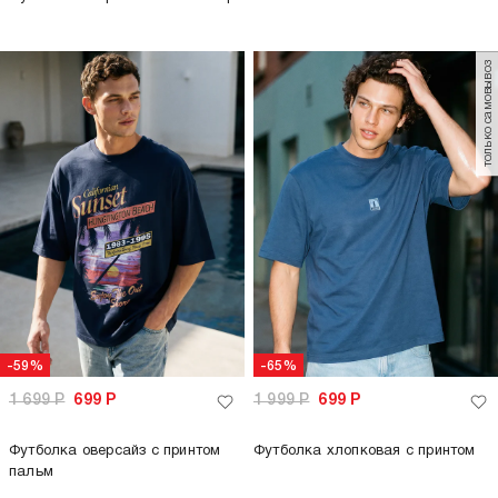
только самовывоз
-59%
-65%
1 699
Р
699
Р
1 999
Р
699
Р
Футболка оверсайз с принтом
Футболка хлопковая с принтом
пальм