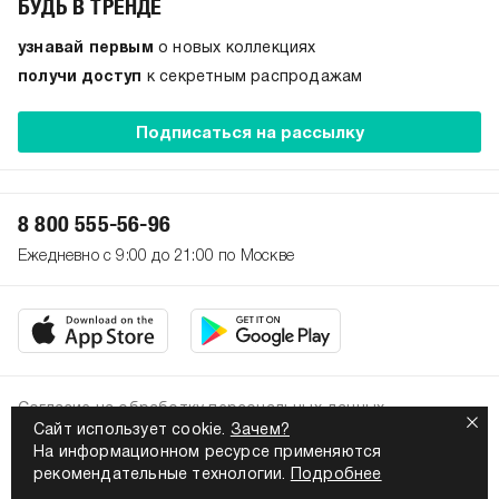
БУДЬ В ТРЕНДЕ
узнавай первым
о новых коллекциях
получи доступ
к секретным распродажам
Подписаться на рассылку
8 800 555-56-96
Ежедневно с 9:00 до 21:00 по Москве
Согласие на обработку персональных данных
Сайт использует cookie.
Зачем?
Политика конфиденциальности
На информационном ресурсе применяются
2026. Все права защищены
рекомендательные технологии.
Подробнее