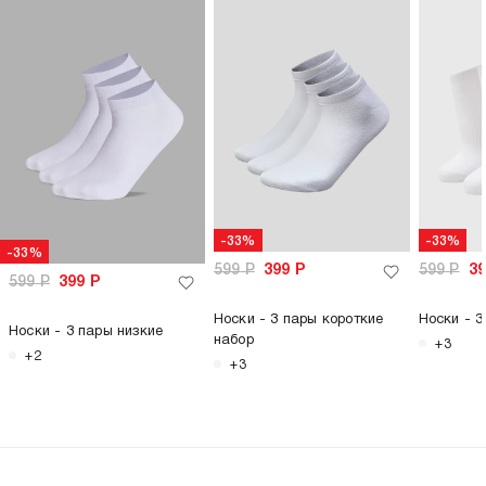
-33%
-33%
-33%
599
Р
399
Р
599
Р
3
599
Р
399
Р
Носки - 3 пары короткие
Носки - 3
Носки - 3 пары низкие
набор
+3
+2
+3