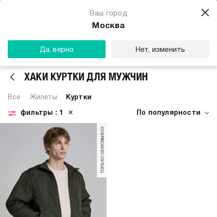
Магазин одежды для тебя
Ваш город
Скачать
☆☆☆☆☆
★★★★★
(23) звезды
Москва
ТВОЕ
Да, верно
Нет, изменить
ХАКИ КУРТКИ ДЛЯ МУЖЧИН
Все
Жилеты
Куртки
фильтры
: 1
✕
По популярности
только самовывоз