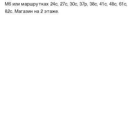
М6 или маршрутках 24с, 27с, 30с, 37р, 38с, 41с, 48с, 61с,
82с. Магазин на 2 этаже.