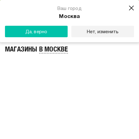
Магазин одежды для тебя
Ваш город
Скачать
☆☆☆☆☆
★★★★★
(23) звезды
Москва
ТВОЕ
Да, верно
Нет, изменить
МАГАЗИНЫ
В МОСКВЕ