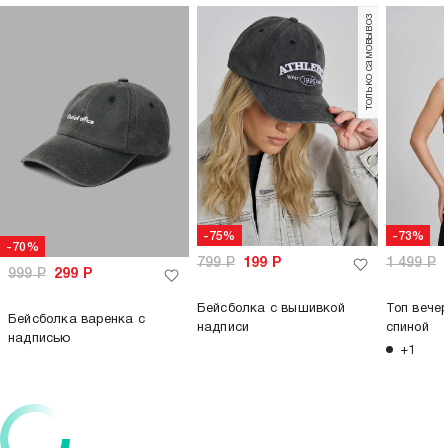
только самовывоз
-75%
-73%
-70%
799
Р
199
Р
1 499
Р
999
Р
299
Р
Бейсболка с вышивкой
Топ вечер
Бейсболка варенка с
надписи
спиной
надписью
+1