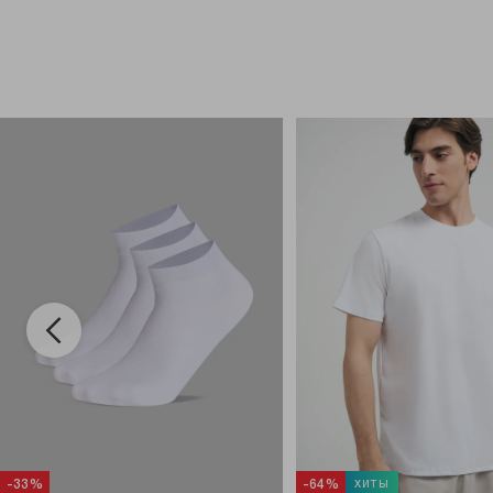
хиты
-33%
-64%