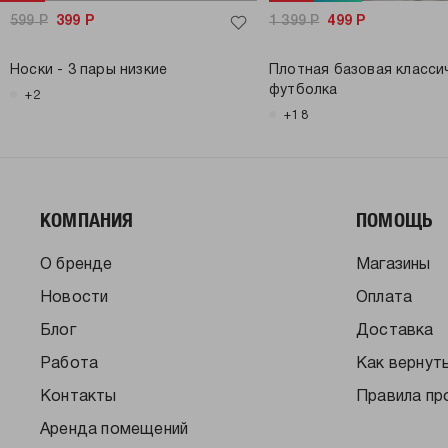
599
Р
399
Р
1 399
Р
499
Р
Носки - 3 пары низкие
Плотная базовая класси
футболка
+2
+18
КОМПАНИЯ
ПОМОЩЬ
О бренде
Магазины
Новости
Оплата
Блог
Доставка
Работа
Как вернут
Контакты
Правила пр
Аренда помещений