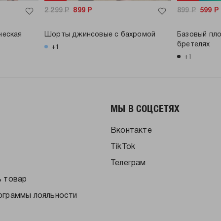
2 299
Р
899
Р
899
Р
599
Р
ческая
Шорты джинсовые с бахромой
Базовый пло
бретелях
+1
+1
МЫ В СОЦСЕТЯХ
Вконтакте
TikTok
Телеграм
ь товар
ограммы лояльности