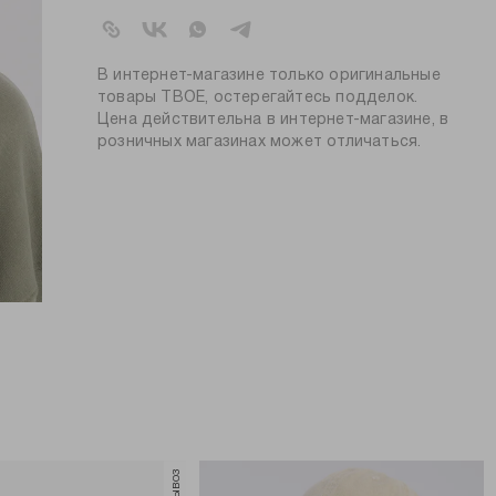
артикул:
b2420
коллекция:
весна-лето 2024
цвет:
бежевый
В интернет-магазине только оригинальные
состав:
100% полиэстер
товары ТВОЕ, остерегайтесь подделок.
Цена действительна в интернет-магазине, в
узор:
надписи
розничных магазинах может отличаться.
пол:
женский