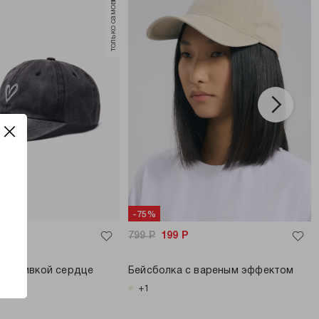
только самовывоз
-75%
799
Р
199
Р
с вышивкой сердце
Бейсболка с вареным эффектом
+1