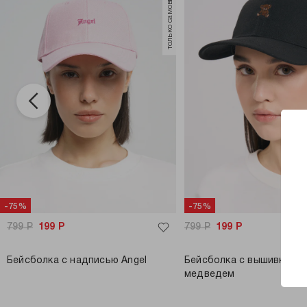
только самовывоз
-75%
-75%
799
Р
199
Р
799
Р
199
Р
Бейсболка с надписью Angel
Бейсболка с вышивкой 
медведем