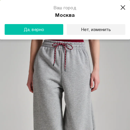
Магазин одежды для тебя
Ваш город
Скачать
☆☆☆☆☆
★★★★★
(23) звезды
Москва
ТВОЕ
Да, верно
Нет, изменить