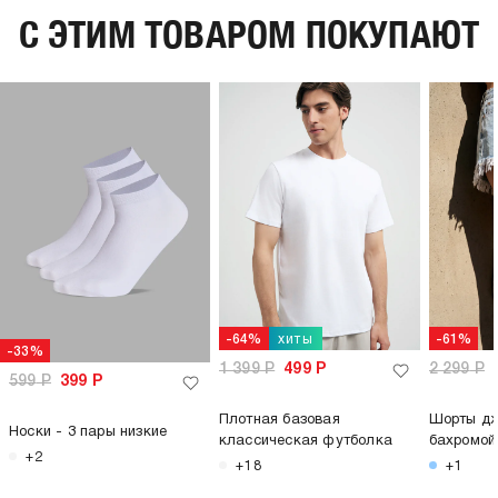
C ЭТИМ ТОВАРОМ ПОКУПАЮТ
хиты
-64%
-61%
-33%
1 399
Р
499
Р
2 299
Р
599
Р
399
Р
Плотная базовая
Шорты дж
Носки - 3 пары низкие
классическая футболка
бахромой
+2
+18
+1