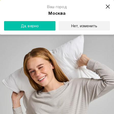
Магазин одежды для тебя
Ваш город
Скачать
☆☆☆☆☆
★★★★★
(23) звезды
Москва
ТВОЕ
Да, верно
Нет, изменить