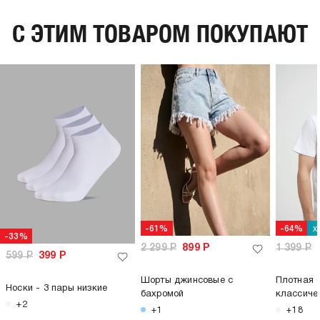
C ЭТИМ ТОВАРОМ ПОКУПАЮТ
х
-61%
-64%
-33%
2 299
Р
899
Р
1 399
Р
599
Р
399
Р
Шорты джинсовые с
Плотная 
Носки - 3 пары низкие
бахромой
классиче
+2
+1
+18