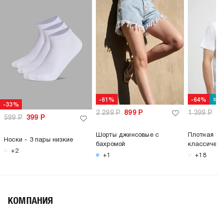
х
-61%
-64%
-33%
2 299
Р
899
Р
1 399
Р
599
Р
399
Р
Шорты джинсовые с
Плотная 
Носки - 3 пары низкие
бахромой
классиче
+2
+1
+18
КОМПАНИЯ