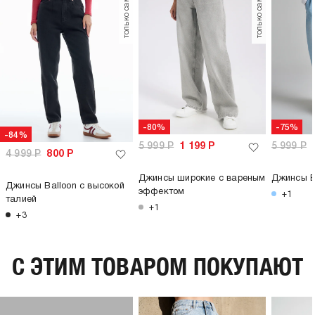
только самовывоз
только самовывоз
-80%
-75%
-84%
5 999
Р
1 199
Р
5 999
Р
4 999
Р
800
Р
Джинсы широкие с вареным
Джинсы B
Джинсы Balloon с высокой
эффектом
+1
талией
+1
+3
C ЭТИМ ТОВАРОМ ПОКУПАЮТ