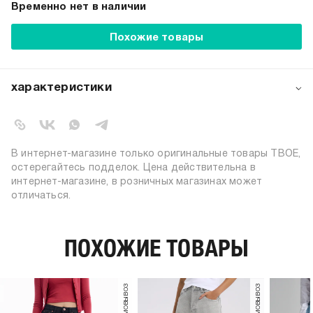
Временно нет в наличии
Похожие товары
характеристики
артикул:
b1193
коллекция:
осень-зима 2023-2024
вид застежки:
пуговицы, молния
В интернет-магазине только оригинальные товары ТВОЕ,
цвет:
черный
остерегайтесь подделок. Цена действительна в
интернет-магазине, в розничных магазинах может
состав:
100% хлопок
отличаться.
тип посадки:
высокая
узор:
однотонный
утеплитель:
без утепления
ПОХОЖИЕ ТОВАРЫ
длина:
стандартная, укороченная
тип карманов:
накладные, прорезные
пол:
женский