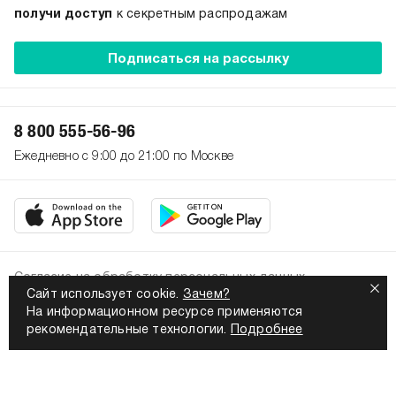
получи доступ
к секретным распродажам
Подписаться на рассылку
8 800 555-56-96
Ежедневно с 9:00 до 21:00 по Москве
Согласие на обработку персональных данных
Сайт использует cookie.
Зачем?
Политика конфиденциальности
На информационном ресурсе применяются
2026. Все права защищены
рекомендательные технологии.
Подробнее