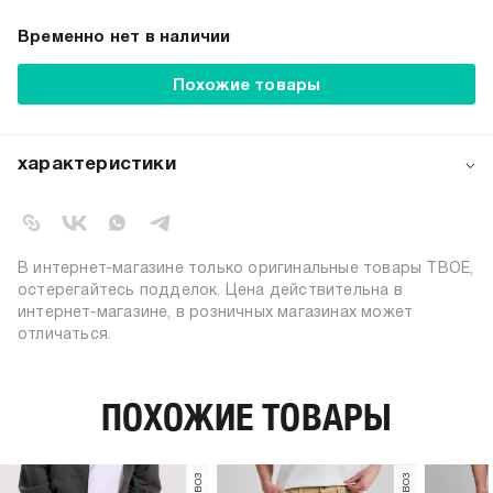
Временно нет в наличии
Похожие товары
характеристики
артикул:
b2824
коллекция:
весна-лето 2024
вид застежки:
пуговицы, молния
В интернет-магазине только оригинальные товары ТВОЕ,
цвет:
голубой
остерегайтесь подделок. Цена действительна в
интернет-магазине, в розничных магазинах может
состав:
100% хлопок
отличаться.
тип посадки:
средняя
узор:
однотонный
утеплитель:
без утепления
ПОХОЖИЕ ТОВАРЫ
длина:
стандартная
тип карманов:
накладные, прорезные
пол:
мужской