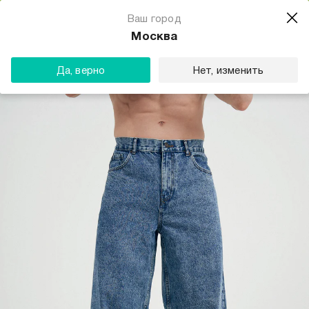
Магазин одежды для тебя
Ваш город
Скачать
☆☆☆☆☆
★★★★★
(23) звезды
Москва
ТВОЕ
Да, верно
Нет, изменить