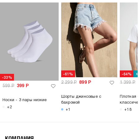
х
-61%
-64%
-33%
2 299
Р
899
Р
1 399
Р
599
Р
399
Р
Шорты джинсовые с
Плотная 
Носки - 3 пары низкие
бахромой
классиче
+2
+1
+18
КОМПАНИЯ