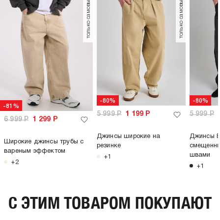
только самовывоз
только самовывоз
-80%
-80%
-81%
5 999
Р
1 199
Р
5 999
Р
6 999
Р
1 299
Р
Джинсы широкие на
Джинсы B
Широкие джинсы трубы с
резинке
смещенны
вареным эффектом
швами
+1
+2
+1
C ЭТИМ ТОВАРОМ ПОКУПАЮТ