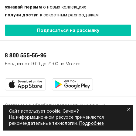
узнавай первым
о новых коллекциях
получи доступ
к секретным распродажам
Подписаться на рассылку
8 800 555-56-96
Ежедневно с 9:00 до 21:00 по Москве
Согласие на обработку персональных данных
Сайт использует cookie.
Зачем?
Политика конфиденциальности
На информационном ресурсе применяются
2026. Все права защищены
рекомендательные технологии.
Подробнее