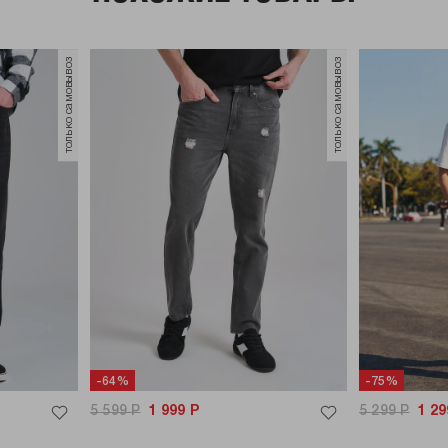
только самовывоз
только самовывоз
-64%
-75%
5 599
Р
1 999
Р
5 299
Р
1 29