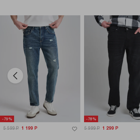
-79%
-78%
5 599
Р
1 199
Р
5 999
Р
1 299
Р