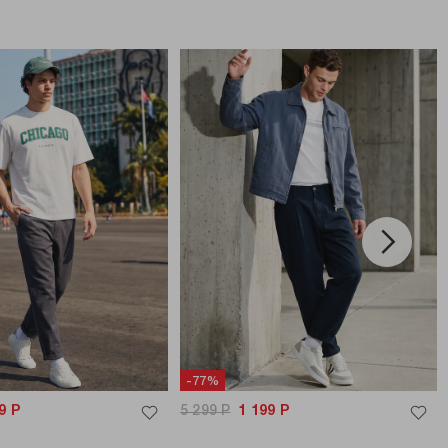
-77%
9
Р
5 299
Р
1 199
Р