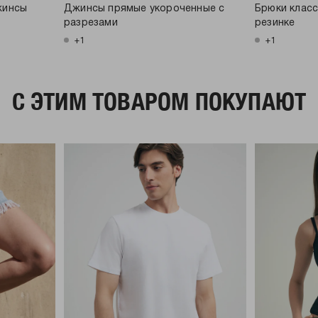
жинсы
Джинсы прямые укороченные с
Брюки класс
разрезами
резинке
+1
+1
C ЭТИМ ТОВАРОМ ПОКУПАЮТ