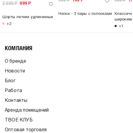
699
Р
199
Р
699
Р
1
2 699
Р
999
Р
Носки - 3 пары с полосками
Классиче
Шорты летние удлиненные
широкими
+2
+1
КОМПАНИЯ
О бренде
Новости
Блог
Работа
Контакты
Аренда помещений
ТВОЕ КЛУБ
Оптовая торговля