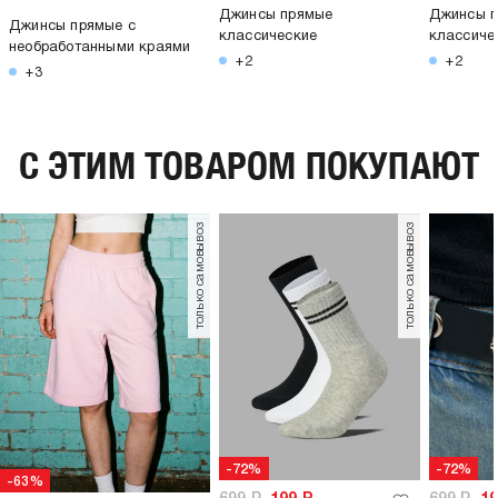
Джинсы прямые
Джинсы 
Джинсы прямые с
классические
классиче
необработанными краями
+2
+2
+3
C ЭТИМ ТОВАРОМ ПОКУПАЮТ
только самовывоз
только самовывоз
-72%
-72%
-63%