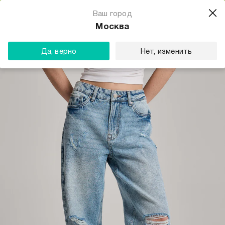
Магазин одежды для тебя
Ваш город
Скачать
☆☆☆☆☆
★★★★★
(23) звезды
Москва
ТВОЕ
Да, верно
Нет, изменить