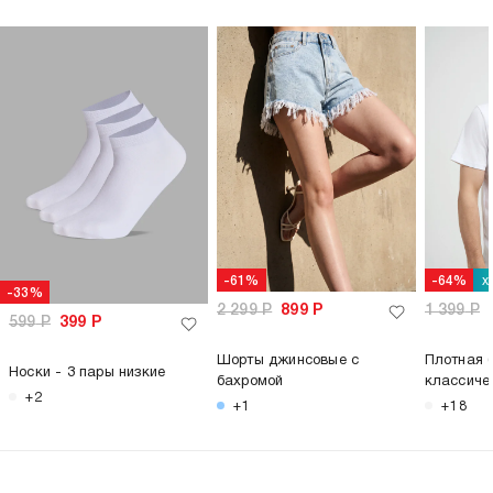
х
-61%
-64%
-33%
2 299
Р
899
Р
1 399
Р
599
Р
399
Р
Шорты джинсовые с
Плотная 
Носки - 3 пары низкие
бахромой
классиче
+2
+1
+18