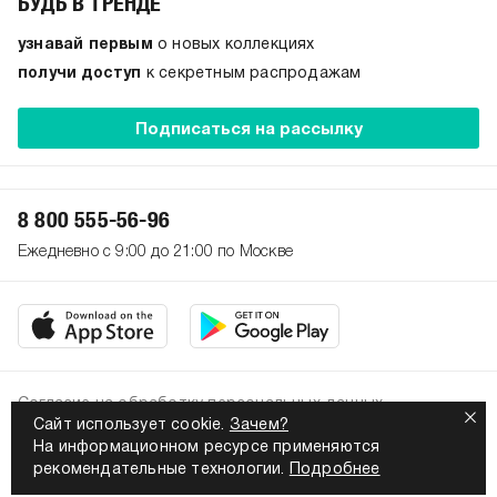
БУДЬ В ТРЕНДЕ
узнавай первым
о новых коллекциях
получи доступ
к секретным распродажам
Подписаться на рассылку
8 800 555-56-96
Ежедневно с 9:00 до 21:00 по Москве
Согласие на обработку персональных данных
Сайт использует cookie.
Зачем?
Политика конфиденциальности
На информационном ресурсе применяются
2026. Все права защищены
рекомендательные технологии.
Подробнее