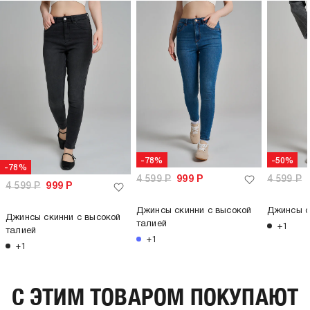
-78%
-50%
-78%
4 599
Р
999
Р
4 599
Р
4 599
Р
999
Р
Джинсы скинни с высокой
Джинсы с
Джинсы скинни с высокой
талией
+1
талией
+1
+1
C ЭТИМ ТОВАРОМ ПОКУПАЮТ