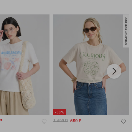
только самовывоз
-60%
Р
1 499
Р
599
Р