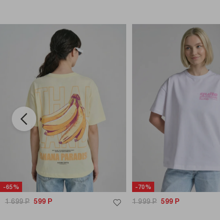
-65%
-70%
1 699
Р
599
Р
1 999
Р
599
Р