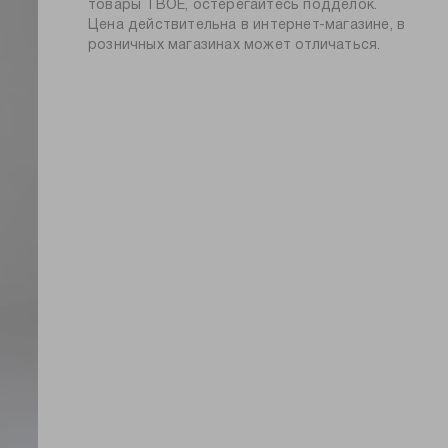
силуэт:
свободный
товары ТВОЕ, остерегайтесь подделок.
глажение при 150ºС
Цена действительна в интернет-магазине, в
узор:
принт
химчистка запрещена
розничных магазинах может отличаться.
длина:
стандартная
тип карманов:
без карманов
плотность
200
материала, г/м2:
пол:
женский