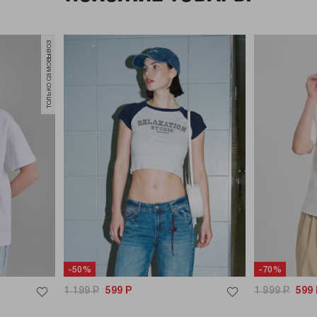
только самовывоз
-50%
-70%
1 199
Р
599
Р
1 999
Р
599