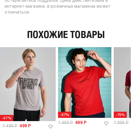
силуэт:
прямой
остерегайтесь подделок. Цена действительна в
глажение при 150ºС
интернет-магазине, в розничных магазинах может
узор:
животные, надписи
химчистка запрещена
отличаться.
длина:
стандартная
тип карманов:
без карманов
плотность материала,
ПОХОЖИЕ ТОВАРЫ
150
г/м2:
пол:
мужской
-67%
-75%
-67%
1 499
Р
499
Р
1 999
Р
1 499
Р
499
Р