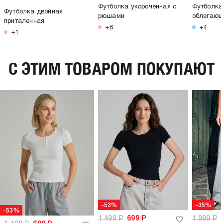
Футболка укороченная с
Футболка
Футболка двойная
рюшами
облегаю
приталенная
+6
+4
+1
C ЭТИМ ТОВАРОМ ПОКУПАЮТ
-53%
-35%
-53%
1 499
Р
699
Р
1 999
Р