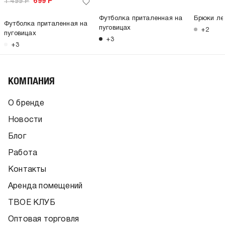
1 499
Р
699
Р
Футболка приталенная на
Брюки ле
Футболка приталенная на
пуговицах
+2
пуговицах
+3
+3
КОМПАНИЯ
О бренде
Новости
Блог
Работа
Контакты
Аренда помещений
ТВОЕ КЛУБ
Оптовая торговля