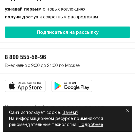
узнавай первым
о новых коллекциях
получи доступ
к секретным распродажам
Подписаться на рассылку
8 800 555-56-96
Ежедневно с 9:00 до 21:00 по Москве
Согласие на обработку персональных данных
Сайт использует cookie.
Зачем?
Политика конфиденциальности
На информационном ресурсе применяются
2026. Все права защищены
рекомендательные технологии.
Подробнее