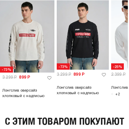
-73%
-25%
-73%
3 299
Р
899
Р
2 399
Р
3 299
Р
899
Р
Лонгслив оверсайз
Лонгслив
Лонгслив оверсайз
хлопковый с надписью
+2
хлопковый с надписью
C ЭТИМ ТОВАРОМ ПОКУПАЮТ