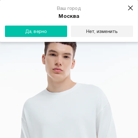
Магазин одежды для тебя
Ваш город
Скачать
☆☆☆☆☆
★★★★★
(23) звезды
Москва
ТВОЕ
Да, верно
Нет, изменить