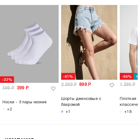
х
-61%
-64%
-33%
2 299
Р
899
Р
1 399
Р
599
Р
399
Р
Шорты джинсовые с
Плотная 
Носки - 3 пары низкие
бахромой
классиче
+2
+1
+18