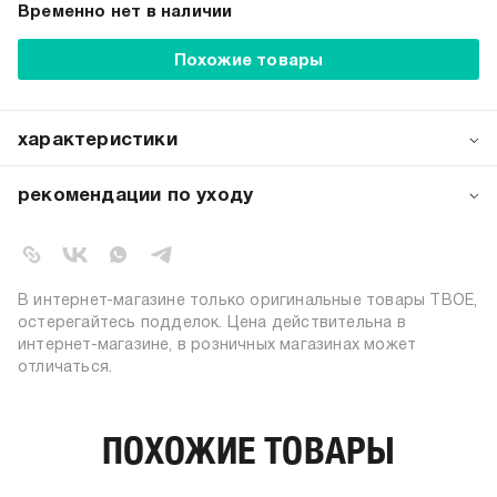
Временно нет в наличии
Похожие товары
характеристики
артикул:
104733
рекомендации по уходу
коллекция:
осень-зима 2025-2026
стирка при температуре 30ºС
вид застежки:
без застежки
стирка вывернутой наизнанку
не отбеливать
цвет:
белый
барабанная сушка запрещена
состав:
100% хлопок
В интернет-магазине только оригинальные товары ТВОЕ,
глажение вывернутой наизнанку
силуэт:
оверсайз
остерегайтесь подделок. Цена действительна в
глажение при 150ºС
интернет-магазине, в розничных магазинах может
узор:
однотонный
химчистка запрещена
отличаться.
длина:
стандартная
тип карманов:
без карманов
плотность материала,
ПОХОЖИЕ ТОВАРЫ
240
г/м2:
пол:
мужской