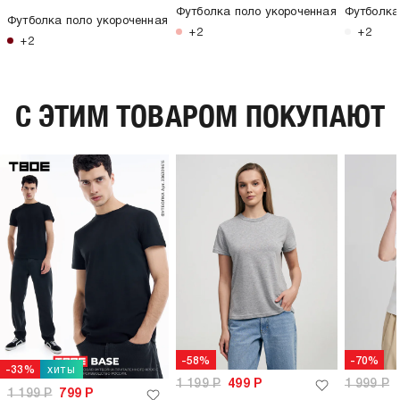
Футболка поло укороченная
Футболка
Футболка поло укороченная
+2
+2
+2
C ЭТИМ ТОВАРОМ ПОКУПАЮТ
-58%
-70%
хиты
-33%
1 199
Р
499
Р
1 999
Р
1 199
Р
799
Р