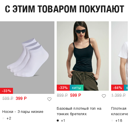
C ЭТИМ ТОВАРОМ ПОКУПАЮТ
хиты
х
-33%
-64%
-33%
899
Р
599
Р
1 399
Р
599
Р
399
Р
Базовый плотный топ на
Плотная 
Носки - 3 пары низкие
тонких бретелях
классиче
+2
+1
+18