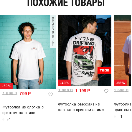
ПОХОЖИЕ ТОВАРЫ
185
г/м2:
пол:
мужской
только самовывоз
-40%
-55%
-60%
1 999
Р
1 199
Р
1 999
Р
1 999
Р
799
Р
Футболка оверсайз из
Футболка
Футболка из хлопка с
хлопка с принтом аниме
принтом 
принтом на спине
+1
+1