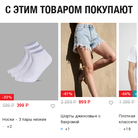
C ЭТИМ ТОВАРОМ ПОКУПАЮТ
х
-61%
-64%
-33%
2 299
Р
899
Р
1 399
Р
599
Р
399
Р
Шорты джинсовые с
Плотная 
Носки - 3 пары низкие
бахромой
классиче
+2
+1
+18