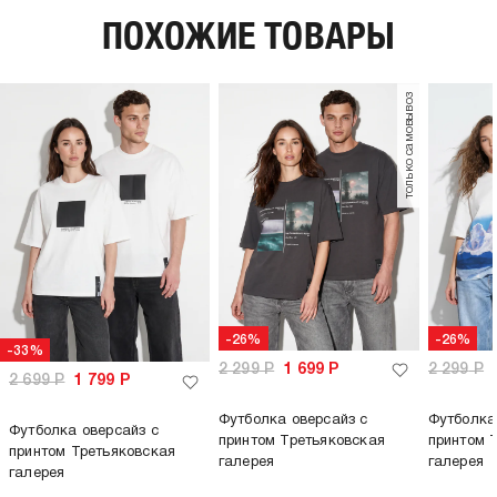
длина:
удлиненная
ПОХОЖИЕ ТОВАРЫ
тип карманов:
без карманов
плотность материала,
220
г/м2:
только самовывоз
пол:
женский, мужской, унисекс
-26%
-26%
-33%
2 299
Р
1 699
Р
2 299
Р
2 699
Р
1 799
Р
Футболка оверсайз с
Футболка
Футболка оверсайз с
принтом Третьяковская
принтом 
принтом Третьяковская
галерея
галерея
галерея