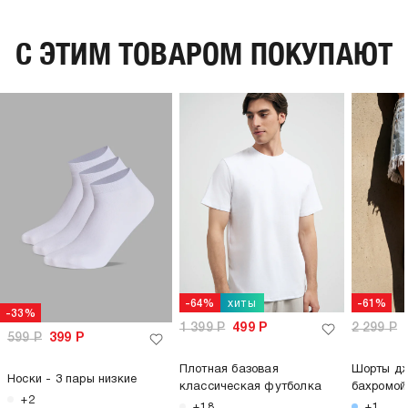
C ЭТИМ ТОВАРОМ ПОКУПАЮТ
хиты
-64%
-61%
-33%
1 399
Р
499
Р
2 299
Р
599
Р
399
Р
Плотная базовая
Шорты дж
Носки - 3 пары низкие
классическая футболка
бахромой
+2
+18
+1