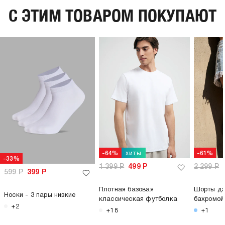
C ЭТИМ ТОВАРОМ ПОКУПАЮТ
хиты
-64%
-61%
-33%
1 399
Р
499
Р
2 299
Р
599
Р
399
Р
Плотная базовая
Шорты дж
Носки - 3 пары низкие
классическая футболка
бахромой
+2
+18
+1