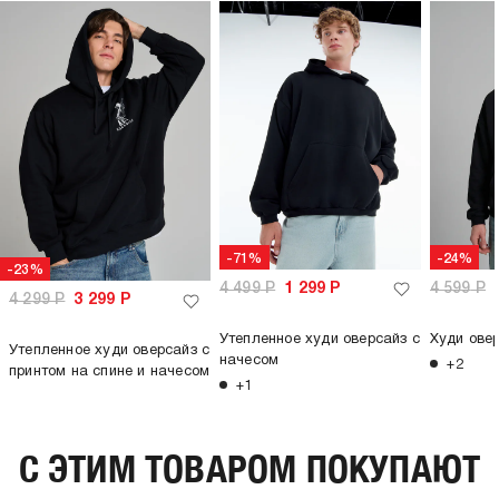
плотность материала,
330
г/м2:
пол:
мужской
-71%
-24%
-23%
4 499
Р
1 299
Р
4 599
Р
4 299
Р
3 299
Р
Утепленное худи оверсайз с
Худи ове
Утепленное худи оверсайз с
начесом
+2
принтом на спине и начесом
+1
C ЭТИМ ТОВАРОМ ПОКУПАЮТ