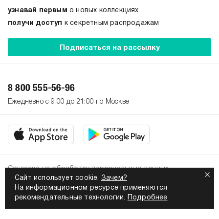
узнавай первым
о новых коллекциях
получи доступ
к секретным распродажам
Подписаться на рассылку
8 800 555-56-96
Ежедневно с 9:00 до 21:00 по Москве
Согласие на обработку персональных данных
Сайт использует cookie.
Зачем?
Политика конфиденциальности
На информационном ресурсе применяются
2026. Все права защищены
рекомендательные технологии.
Подробнее