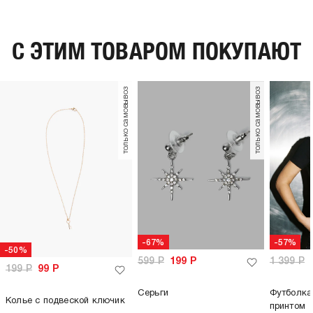
C ЭТИМ ТОВАРОМ ПОКУПАЮТ
только самовывоз
только самовывоз
-67%
-57%
-50%
599
Р
199
Р
1 399
Р
199
Р
99
Р
Серьги
Футболка
Колье с подвеской ключик
принтом