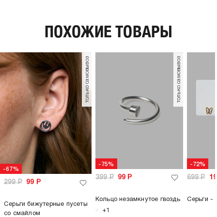
ПОХОЖИЕ ТОВАРЫ
только самовывоз
только самовывоз
-75%
-72%
-67%
399
Р
99
Р
699
Р
1
299
Р
99
Р
Кольцо незамкнутое гвоздь
Серьги - 
Серьги бижутерные пусеты
+1
со смайлом