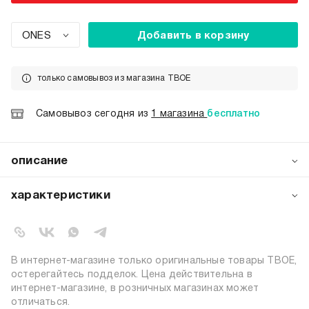
ONES
Добавить в корзину
только самовывоз из магазина ТВОЕ
Самовывоз сегодня из
1 магазина
бесплатно
описание
Кольцо от бренда ТВОЕ — это изящный талисман,
воплощённый в образе четырёхлистного цветка. Каждый
характеристики
из его лепестков украшен мерцающими стразами,
которые переливаются при малейшем движении,
артикул:
b6893
создавая игру света.
коллекция:
осень-зима 2025-2026
цвет:
желтый
В интернет-магазине только оригинальные товары ТВОЕ,
состав:
100% сплав цинка
остерегайтесь подделок. Цена действительна в
интернет-магазине, в розничных магазинах может
узор:
однотонный
отличаться.
пол:
женский