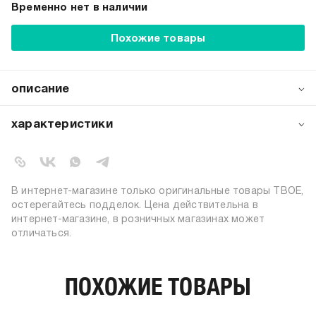
Временно нет в наличии
Похожие товары
описание
Классические кроссовки от бренда ТВОЕ — идеальное
сочетание спортивного стиля и комфорта. Выполненные
характеристики
в универсальном белом цвете из качественной экокожи,
они станут незаменимой частью гардероба
артикул:
b5398
современного мужчины. Экокожа премиального качества
коллекция:
осень-зима 2025-2026
обеспечивает долговечность и легкость в уходе.
вид застежки:
шнуровка
В интернет-магазине только оригинальные товары ТВОЕ,
цвет:
белый
остерегайтесь подделок. Цена действительна в
интернет-магазине, в розничных магазинах может
состав:
100% полиуретан
отличаться.
узор:
однотонный
длина:
низкие
материал верха:
экокожа
ПОХОЖИЕ ТОВАРЫ
материал подошвы:
поливинилхлорид
материал подкладки:
полиэстер