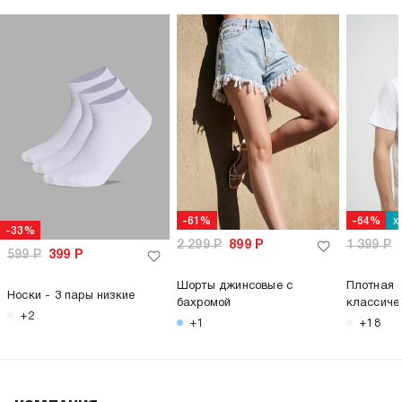
х
-61%
-64%
-33%
2 299
Р
899
Р
1 399
Р
599
Р
399
Р
Шорты джинсовые с
Плотная 
Носки - 3 пары низкие
бахромой
классиче
+2
+1
+18