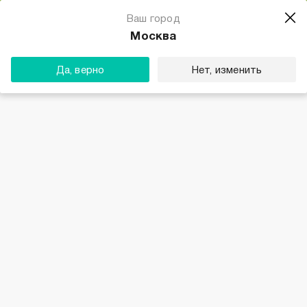
Магазин одежды для тебя
Ваш город
Скачать
☆☆☆☆☆
★★★★★
(23) звезды
Москва
ТВОЕ
Да, верно
Нет, изменить