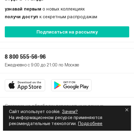
узнавай первым
о новых коллекциях
получи доступ
к секретным распродажам
Подписаться на рассылку
8 800 555-56-96
Ежедневно с 9:00 до 21:00 по Москве
Согласие на обработку персональных данных
Сайт использует cookie.
Зачем?
Политика конфиденциальности
На информационном ресурсе применяются
2026. Все права защищены
рекомендательные технологии.
Подробнее