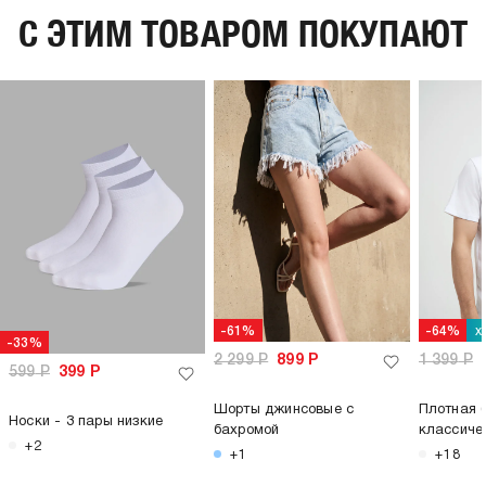
C ЭТИМ ТОВАРОМ ПОКУПАЮТ
х
-61%
-64%
-33%
2 299
Р
899
Р
1 399
Р
599
Р
399
Р
Шорты джинсовые с
Плотная 
Носки - 3 пары низкие
бахромой
классиче
+2
+1
+18