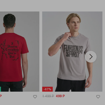
-67%
Р
1 499
Р
499
Р