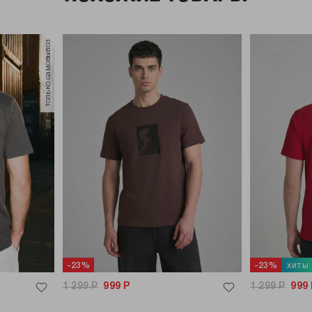
только самовывоз
хиты
-23%
-23%
1 299
Р
999
Р
1 299
Р
999