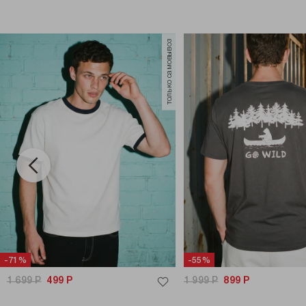
только самовывоз
-71%
-55%
1 699
Р
499
Р
1 999
Р
899
Р