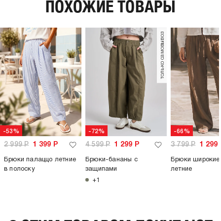
ПОХОЖИЕ ТОВАРЫ
материал подкладки:
полиэстер
пол:
женский
только самовывоз
-53%
-72%
-66%
2 999
Р
1 399
Р
4 599
Р
1 299
Р
3 799
Р
1 299
Брюки палаццо летние
Брюки-бананы с
Брюки широкие
в полоску
защипами
летние
+1