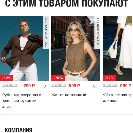
C ЭТИМ ТОВАРОМ ПОКУПАЮТ
только самовывоз
только самовывоз
-52%
-78%
-67%
2 699
Р
1 299
Р
2 699
Р
599
Р
2 999
Р
999
Р
Рубашка оверсайз с
Жилет костюмный
Юбка летняя тр
длинным рукавом
длинная
+1
КОМПАНИЯ