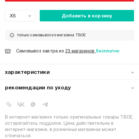
XS
Добавить в корзину
только самовывоз из магазина ТВОЕ
Самовывоз завтра из
23 магазинов
бесплатно
характеристики
артикул:
b1047
рекомендации по уходу
коллекция:
весна-лето 2023
стирка при температуре 30ºС
вид застежки:
завязки
стирка вывернутой наизнанку
не отбеливать
цвет:
коричневый
барабанная сушка запрещена
состав:
15% эластан, 85% полиэстер
В интернет-магазине только оригинальные товары ТВОЕ,
глажение вывернутой наизнанку
силуэт:
прямой
остерегайтесь подделок. Цена действительна в
глажение при 150ºС
интернет-магазине, в розничных магазинах может
узор:
горох, однотонный
химчистка запрещена
отличаться.
материал подкладки:
полиэстер