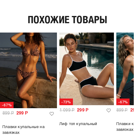
пол:
женский
ПОХОЖИЕ ТОВАРЫ
-73%
-67%
-67%
1 099
Р
299
Р
899
Р
2
899
Р
299
Р
Лиф топ купальный
Плавки к
Плавки купальные на
завязках
завязках