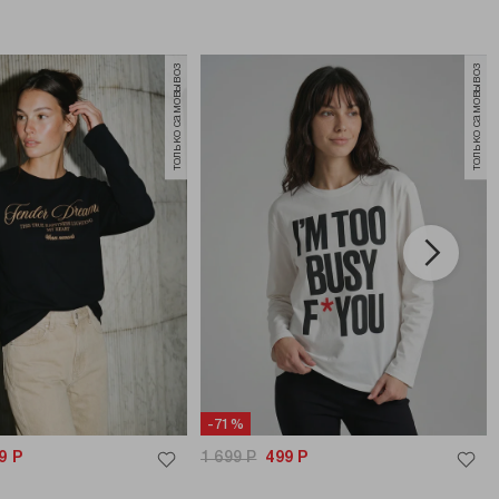
только самовывоз
только самовывоз
-71%
9
Р
1 699
Р
499
Р