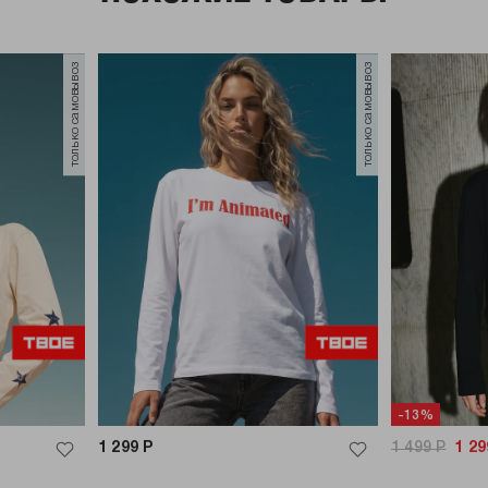
только самовывоз
только самовывоз
-13%
1 299
Р
1 499
Р
1 29