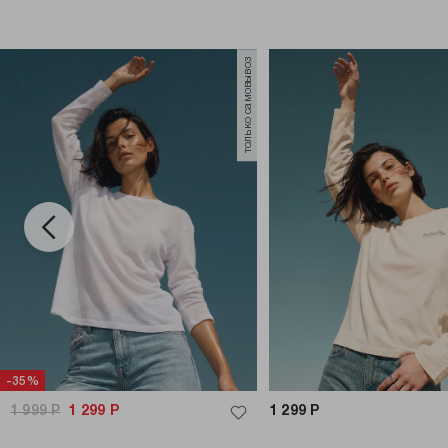
только самовывоз
-35%
1 999
Р
1 299
Р
1 299
Р