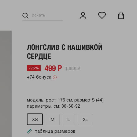
ЛОНГСЛИВ С НАШИВКОЙ
СЕРДЦЕ
499 Р
1 999 Р
-75%
+74 бонуса
модель: рост 176 см, размер S (44)
параметры, см: 86-60-92
XS
M
L
XL
таблица размеров