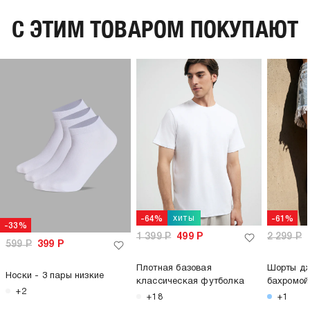
C ЭТИМ ТОВАРОМ ПОКУПАЮТ
хиты
-64%
-61%
-33%
1 399
Р
499
Р
2 299
Р
599
Р
399
Р
Плотная базовая
Шорты дж
Носки - 3 пары низкие
классическая футболка
бахромой
+2
+18
+1