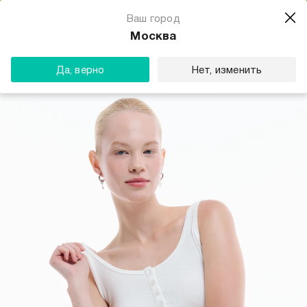
Магазин одежды для тебя
Ваш город
Скачать
☆☆☆☆☆
★★★★★
(23) звезды
Москва
ТВОЕ
Да, верно
Нет, изменить