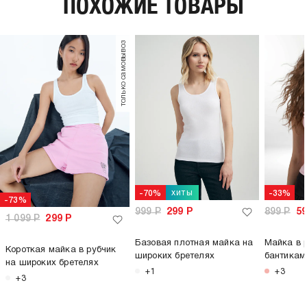
ПОХОЖИЕ ТОВАРЫ
плотность материала,
260
г/м2:
пол:
женский
только самовывоз
хиты
-70%
-33%
-73%
999
Р
299
Р
899
Р
5
1 099
Р
299
Р
Базовая плотная майка на
Майка в 
Короткая майка в рубчик
широких бретелях
бантикам
на широких бретелях
+1
+3
+3