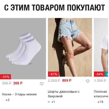
C ЭТИМ ТОВАРОМ ПОКУПАЮТ
х
-61%
-64%
-33%
2 299
Р
899
Р
1 399
Р
599
Р
399
Р
Шорты джинсовые с
Плотная 
Носки - 3 пары низкие
бахромой
классиче
+2
+1
+18